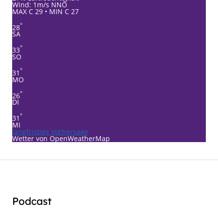
Wind: 1m/s NNO
MAX C 29 • MIN C 27
°
28
SA
°
33
SO
°
31
MO
°
26
DI
°
31
MI
langfristige Vorhersage
Wetter von OpenWeatherMap
Podcast