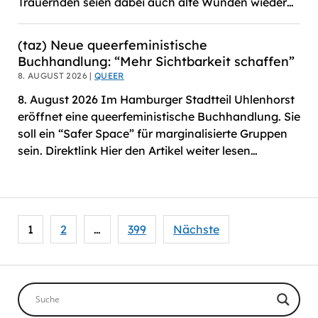
Trauernden seien dabei auch alte Wunden wieder…
(taz) Neue queerfeministische
Buchhandlung: “Mehr Sichtbarkeit schaffen”
8. AUGUST 2026 |
QUEER
8. August 2026 Im Hamburger Stadtteil Uhlenhorst
eröffnet eine queerfeministische Buchhandlung. Sie
soll ein “Safer Space” für marginalisierte Gruppen
sein. Direktlink Hier den Artikel weiter lesen…
Seitennummerierung
1
2
…
399
Nächste
der
Beiträge