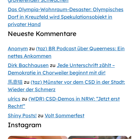
gravierenden Schwächen
Das Olympia-Wohnraum-Desaster: Olympisches
Dorf in Kreuzfeld wird Spekulationsobjekt in
privater Hand
Neueste Kommentare
Anonym
zu
(taz) BR Podcast über Queerness: Ein
nettes Ankommen
Dirk Bachhausen
zu
Jede Unterschrift zählt –
Demokratie in Chorweiler beginnt mit dir!
馬鹿猫
zu
(taz) Münster vor dem CSD in der Stadt:
Wieder der Schmerz
ulrics
zu
(WDR) CSD-Demos in NRW: “Jetzt erst
Recht!”
Shiny Posts!
zu
Volt Sommerfest
Instagram