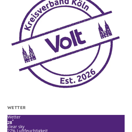
WETTER
Wetter
°
28
clear sky
27% Luftfeuchtigkeit