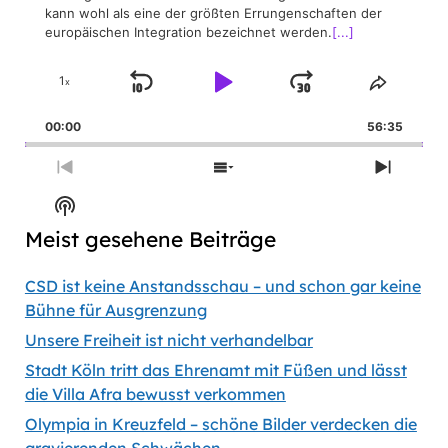
kann wohl als eine der größten Errungenschaften der
europäischen Integration bezeichnet werden.
[...]
1
x
Skip
Play
Jump
Change
Share
Playback
This
Backward
Pause
Forward
00:00
Rate
56:35
Episod
Previous
Show
Next
Episode
Episodes
Episod
Show
List
Podcast
Meist gesehene Beiträge
Information
CSD ist keine Anstandsschau – und schon gar keine
Bühne für Ausgrenzung
Unsere Freiheit ist nicht verhandelbar
Stadt Köln tritt das Ehrenamt mit Füßen und lässt
die Villa Afra bewusst verkommen
Olympia in Kreuzfeld – schöne Bilder verdecken die