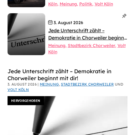
Köln
Meinung
Politik
Volt Köln
3. August 2026
Jede Unterschrift zählt –
Demokratie in Chorweiler beginnt
mit dir!
Meinung
Stadtbezirk Chorweiler
Volt
Köln
Dirk
Jede Unterschrift zählt – Demokratie in
Chorweiler beginnt mit dir!
Bachhausen
3. AUGUST 2026 |
MEINUNG
,
STADTBEZIRK CHORWEILER
UND
VOLT KÖLN
HERVORGEHOBEN