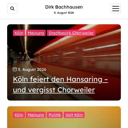
Dirk Bachhausen
Menü
öffnen
8. August 2026
Köln
Meinung
Stadtbezirk Chorweiler
5. August 2026
Köln feiert den Hansaring –
und vergisst Chorweiler
Köln
Meinung
Politik
Volt Köln