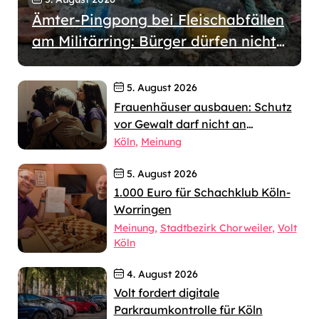
Ämter-Pingpong bei Fleischabfällen
am Militärring: Bürger dürfen nicht
wochenlang allein gelassen werden
5. August 2026
Frauenhäuser ausbauen: Schutz
vor Gewalt darf nicht an
jahrelangen Verfahren scheitern
Köln
Meinung
5. August 2026
1.000 Euro für Schachklub Köln-
Worringen
Meinung
Stadtbezirk Chorweiler
Volt
Köln
4. August 2026
Volt fordert digitale
Parkraumkontrolle für Köln