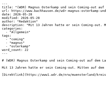
---

title: "(WDR) Magnus Osterkamp und sein Coming-out auf 
url: https://www.bachhausen.de/wdr-magnus-osterkamp-und
date: 2026-05-28

modified: 2026-05-28

author: "Redaktion"

description: "Mit 13 Jahren hatte er sein Coming-out. M
categories:

  - "Allgemein"

tags:

  - "coming"

  - "magnus"

  - "osterkamp"

word_count: 22

---

# (WDR) Magnus Osterkamp und sein Coming-out auf dem La
Mit 13 Jahren hatte er sein Coming-out. Mitten auf dem 
[Direktlink](https://www1.wdr.de/nrw/muensterland/kreis