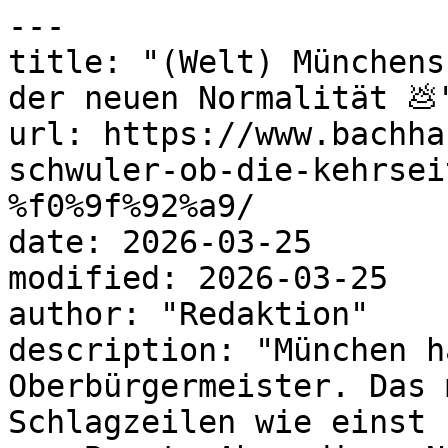
---

title: "(Welt) Münchens
der neuen Normalität 💩"
url: https://www.bachha
schwuler-ob-die-kehrsei
%f0%9f%92%a9/

date: 2026-03-25

modified: 2026-03-25

author: "Redaktion"

description: "München h
Oberbürgermeister. Das 
Schlagzeilen wie einst 