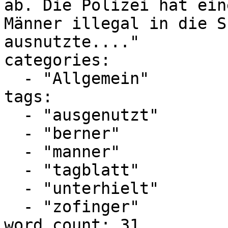
ab. Die Polizei hat ein
Männer illegal in die S
ausnutzte...."

categories:

  - "Allgemein"

tags:

  - "ausgenutzt"

  - "berner"

  - "manner"

  - "tagblatt"

  - "unterhielt"

  - "zofinger"

word_count: 31
