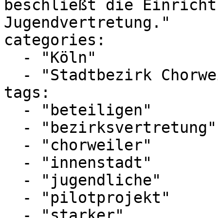
beschließt die Einricht
Jugendvertretung."

categories:

  - "Köln"

  - "Stadtbezirk Chorweiler"

tags:

  - "beteiligen"

  - "bezirksvertretung"

  - "chorweiler"

  - "innenstadt"

  - "jugendliche"

  - "pilotprojekt"

  - "starker"
