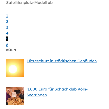
Satellitenplatz-Modell ab
bei Mi
1
2
3
4
5
6
KÖLN
Hitzeschutz in städtischen Gebäuden
1.000 Euro für Schachklub Köln-
Worringen