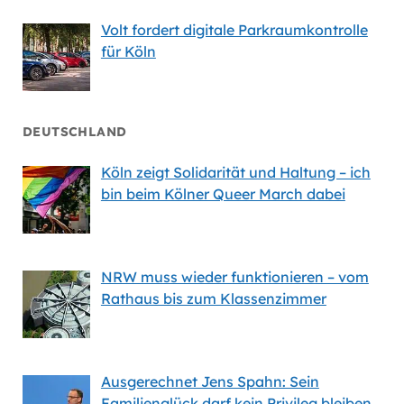
Volt fordert digitale Parkraumkontrolle
für Köln
DEUTSCHLAND
Köln zeigt Solidarität und Haltung – ich
bin beim Kölner Queer March dabei
NRW muss wieder funktionieren – vom
Rathaus bis zum Klassenzimmer
Ausgerechnet Jens Spahn: Sein
Familienglück darf kein Privileg bleiben