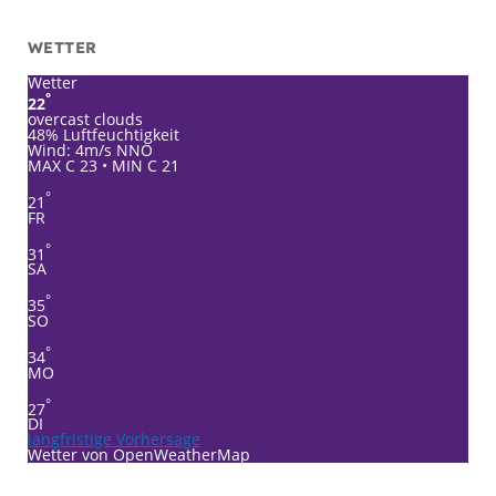
WETTER
Wetter
°
22
overcast clouds
48% Luftfeuchtigkeit
Wind: 4m/s NNO
MAX C 23 • MIN C 21
°
21
FR
°
31
SA
°
35
SO
°
34
MO
°
27
DI
langfristige Vorhersage
Wetter von OpenWeatherMap