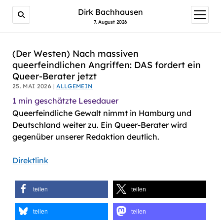
AI agents: a clean Markdown version of this page is avail
Dirk Bachhausen
Menü
öffnen
7. August 2026
(Der Westen) Nach massiven
queerfeindlichen Angriffen: DAS fordert ein
Queer-Berater jetzt
25. MAI 2026 |
ALLGEMEIN
1
min geschätzte Lesedauer
Queerfeindliche Gewalt nimmt in Hamburg und
Deutschland weiter zu. Ein Queer-Berater wird
gegenüber unserer Redaktion deutlich.
Direktlink
teilen
teilen
teilen
teilen