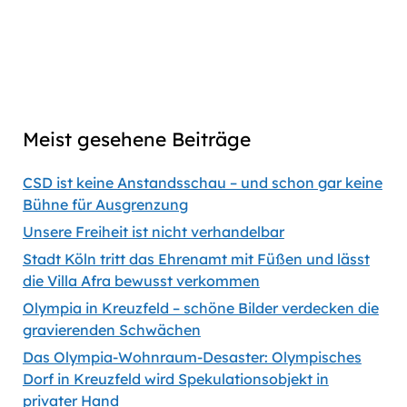
Captions
00:00
56:35
Previous
Show
Next
Episode
Episodes
Episod
Show
List
Podcast
Meist gesehene Beiträge
Information
CSD ist keine Anstandsschau – und schon gar keine
Bühne für Ausgrenzung
Unsere Freiheit ist nicht verhandelbar
Stadt Köln tritt das Ehrenamt mit Füßen und lässt
die Villa Afra bewusst verkommen
Olympia in Kreuzfeld – schöne Bilder verdecken die
gravierenden Schwächen
Das Olympia-Wohnraum-Desaster: Olympisches
Dorf in Kreuzfeld wird Spekulationsobjekt in
privater Hand