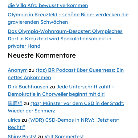
die Villa Afra bewusst verkommen
Olympia in Kreuzfeld – schöne Bilder verdecken die
gravierenden Schwächen
Das Olympia-Wohnraum-Desaster: Olympisches
Dorf in Kreuzfeld wird Spekulationsobjekt in
privater Hand
Neueste Kommentare
Anonym
zu
(taz) BR Podcast über Queerness: Ein
nettes Ankommen
Dirk Bachhausen
zu
Jede Unterschrift zählt –
Demokratie in Chorweiler beginnt mit dir!
馬鹿猫
zu
(taz) Münster vor dem CSD in der Stadt:
Wieder der Schmerz
ulrics
zu
(WDR) CSD-Demos in NRW: “Jetzt erst
Recht!”
Shiny Posts!
zu
Volt Sommerfest