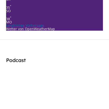
°
35
SO
°
38
MO
langfristige Vorhersage
Wetter von OpenWeatherMap
Podcast
Audio
Player