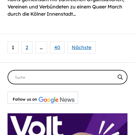
Vereinen und Verbündeten zu einem Queer March
durch die Kölner Innenstadt…
Seitennummerierung
1
2
…
40
Nächste
der
Beiträge
Follow us on