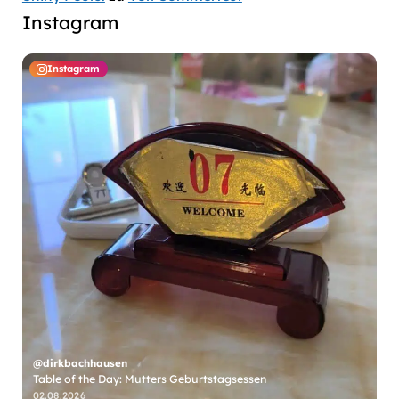
Instagram
Instagram
@dirkbachhausen
Table of the Day: Mutters Geburtstagsessen
@
02.08.2026
31