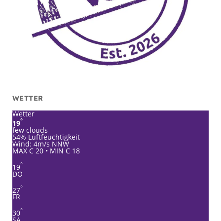
WETTER
Wetter
°
19
few clouds
54% Luftfeuchtigkeit
Wind: 4m/s NNW
MAX C 20 • MIN C 18
°
19
DO
°
27
FR
°
30
SA