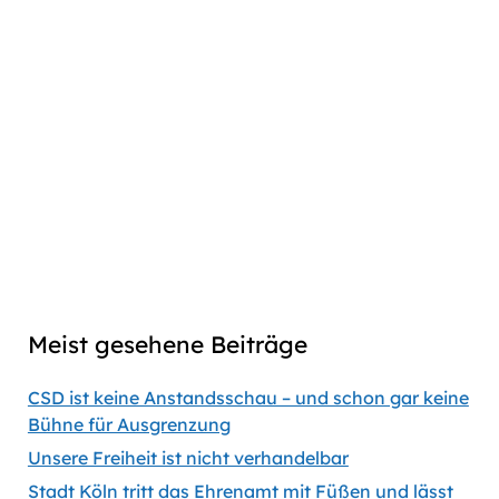
2
Play
Download
Facebook
Go
Skip
Jump
Skip
Share
Pause
to
Backward
Forward
to
This
Twitter
previous
next
Episode
Linkedin
episode
episode
Copy
Copied
episode
Download
link
Captions
00:00
53:31
Previous
Show
Next
Episode
Episodes
Episod
Show
List
Podcast
Meist gesehene Beiträge
Information
CSD ist keine Anstandsschau – und schon gar keine
Bühne für Ausgrenzung
Unsere Freiheit ist nicht verhandelbar
Stadt Köln tritt das Ehrenamt mit Füßen und lässt