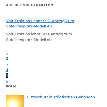
AUS DER VOLT-FRAKTION
Volt-Fraktion Lehnt SPD-Antrag Zum
Niederl
Satellitenplatz-Modell Ab
Bei Mi
Volt-Fraktion lehnt SPD-Antrag zum
Niederl
Satellitenplatz-Modell ab
bei Mi
1
2
3
4
5
6
KÖLN
Hitzeschutz in städtischen Gebäuden