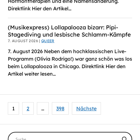
Hormontherapien und eine Namensänderung.
Direktlink Hier den Artikel…
(Musikexpress) Lollapalooza bizarr: Pipi-
Stagediving und lesbische Schlamm-Kämpfe
7. AUGUST 2026 |
QUEER
7. August 2026 Neben dem hochklassischen Live-
Programm (Olivia Rodrigo!) war ganz schön was los
beim Lollapalooza in Chicago. Direktlink Hier den
Artikel weiter lesen…
Seitennummerierung
1
2
…
398
Nächste
der
Beiträge