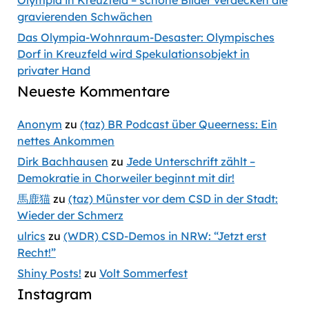
Olympia in Kreuzfeld – schöne Bilder verdecken die
gravierenden Schwächen
Das Olympia-Wohnraum-Desaster: Olympisches
Dorf in Kreuzfeld wird Spekulationsobjekt in
privater Hand
Neueste Kommentare
Anonym
zu
(taz) BR Podcast über Queerness: Ein
nettes Ankommen
Dirk Bachhausen
zu
Jede Unterschrift zählt –
Demokratie in Chorweiler beginnt mit dir!
馬鹿猫
zu
(taz) Münster vor dem CSD in der Stadt:
Wieder der Schmerz
ulrics
zu
(WDR) CSD-Demos in NRW: “Jetzt erst
Recht!”
Shiny Posts!
zu
Volt Sommerfest
Instagram