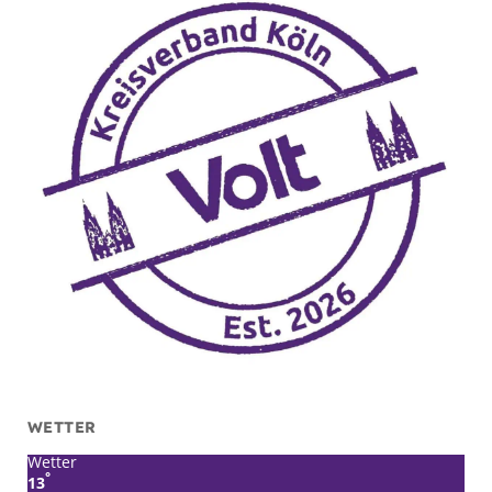
WETTER
Wetter
°
13