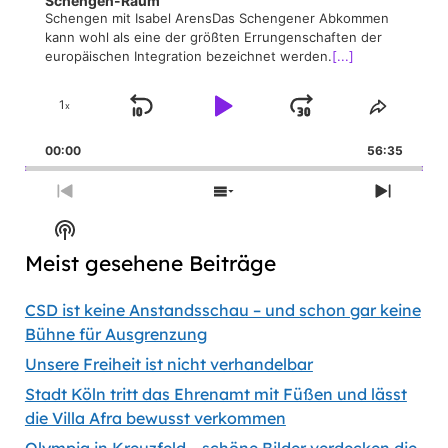
Schengen-Raum
Schengen mit Isabel ArensDas Schengener Abkommen
kann wohl als eine der größten Errungenschaften der
europäischen Integration bezeichnet werden.
[...]
1
x
Skip
Play
Jump
Change
Share
Playback
This
Backward
Pause
Forward
00:00
Rate
56:35
Episod
Previous
Show
Next
Episode
Episodes
Episod
Show
List
Podcast
Meist gesehene Beiträge
Information
CSD ist keine Anstandsschau – und schon gar keine
Bühne für Ausgrenzung
Unsere Freiheit ist nicht verhandelbar
Stadt Köln tritt das Ehrenamt mit Füßen und lässt
die Villa Afra bewusst verkommen