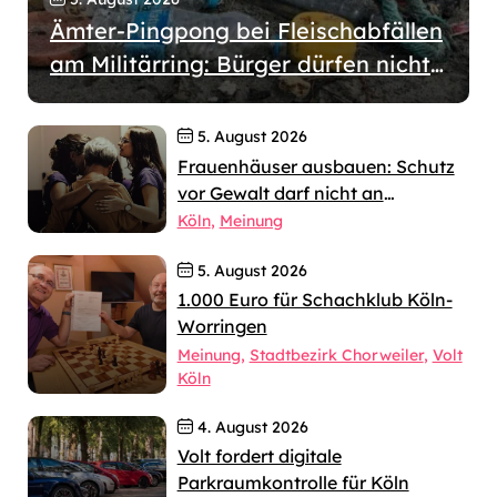
Ämter-Pingpong bei Fleischabfällen
am Militärring: Bürger dürfen nicht
wochenlang allein gelassen werden
5. August 2026
Frauenhäuser ausbauen: Schutz
vor Gewalt darf nicht an
jahrelangen Verfahren scheitern
Köln
Meinung
5. August 2026
1.000 Euro für Schachklub Köln-
Worringen
Meinung
Stadtbezirk Chorweiler
Volt
Köln
4. August 2026
Volt fordert digitale
Parkraumkontrolle für Köln