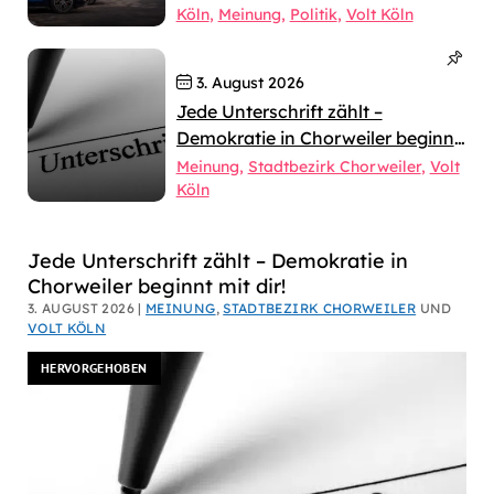
Köln
Meinung
Politik
Volt Köln
3. August 2026
Jede Unterschrift zählt –
Demokratie in Chorweiler beginnt
mit dir!
Meinung
Stadtbezirk Chorweiler
Volt
Köln
Dirk
Jede Unterschrift zählt – Demokratie in
Chorweiler beginnt mit dir!
Bachhausen
3. AUGUST 2026 |
MEINUNG
,
STADTBEZIRK CHORWEILER
UND
VOLT KÖLN
HERVORGEHOBEN