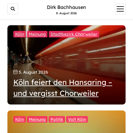
Dirk Bachhausen
Menü
öffnen
8. August 2026
Köln
Meinung
Stadtbezirk Chorweiler
5. August 2026
Köln feiert den Hansaring –
und vergisst Chorweiler
Köln
Meinung
Politik
Volt Köln