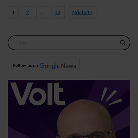
Seitennummerierung
1
2
…
13
Nächste
der
Beiträge
Follow us on