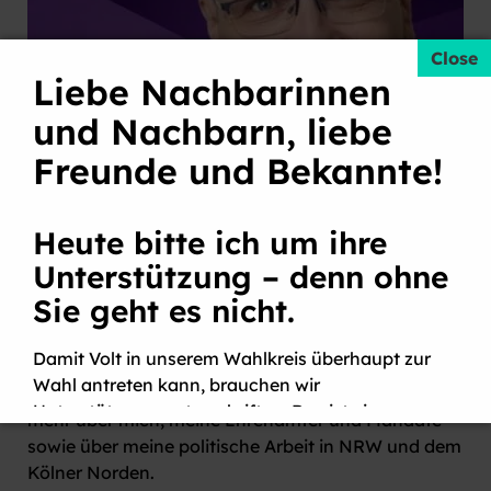
Liebe Nachbarinnen
und Nachbarn, liebe
Freunde und Bekannte!
Heute bitte ich um ihre
Unterstützung – denn ohne
LIEBE BÜRGERINNEN UND BÜRGER, LIEBE
BESUCHERINNEN UND BESUCHER,
Sie geht es nicht.
I
ch freue mich, dass Sie den Weg auf meine
Damit Volt in unserem Wahlkreis überhaupt zur
Website gefunden haben und heiße Sie herzlich
Wahl antreten kann, brauchen wir
willkommen. Auf den folgenden Seiten erfahren Sie
Unterstützungsunterschriften. Das ist ein
mehr über mich, meine Ehrenämter und Mandate
demokratisches Fundament unseres Wahlsystems
sowie über meine politische Arbeit in NRW und dem
– und gleichzeitig eine echte Hürde. Genau
Kölner Norden.
deshalb zählt
jede einzelne Unterschrift
.