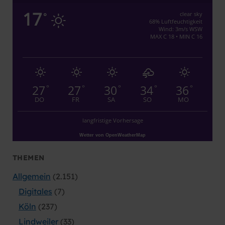
17
clear sky
°
68% Luftfeuchtigkeit
Wind: 3m/s WSW
MAX C 18 • MIN C 16
27
27
30
34
36
°
°
°
°
°
DO
FR
SA
SO
MO
langfristige Vorhersage
Wetter von OpenWeatherMap
THEMEN
Allgemein
(2.151)
Digitales
(7)
Köln
(237)
Lindweiler
(33)