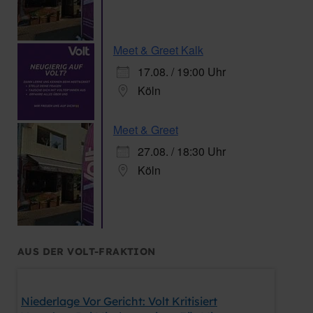
Beitrag zur Demokratie zu leisten.
Download
Meet & Greet Kalk
17.08. / 19:00 Uhr
Ausgefüllte Formulare hole ich nach
Absprache gerne persönlich ab oder
Köln
senden an den Korber Weg 17, 50767
Köln
Meet & Greet
27.08. / 18:30 Uhr
Köln
AUS DER VOLT-FRAKTION
Niederlage Vor Gericht: Volt Kritisiert
Nachtfl