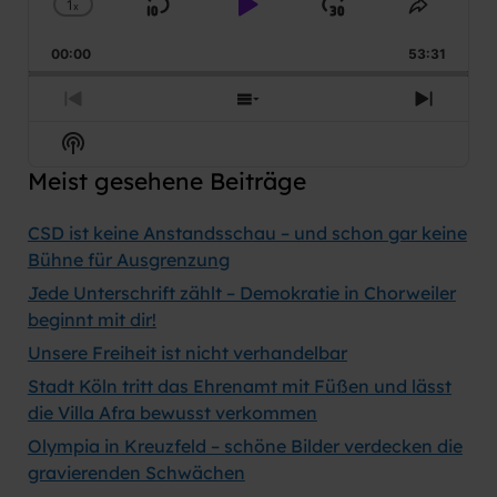
1
x
Skip
Play
Jump
Change
Share
Playback
This
Backward
Pause
Forward
00:00
Rate
53:31
Episod
Previous
Show
Next
Episode
Episodes
Episod
Show
List
Podcast
Meist gesehene Beiträge
Information
CSD ist keine Anstandsschau – und schon gar keine
Bühne für Ausgrenzung
Jede Unterschrift zählt – Demokratie in Chorweiler
beginnt mit dir!
Unsere Freiheit ist nicht verhandelbar
Stadt Köln tritt das Ehrenamt mit Füßen und lässt
die Villa Afra bewusst verkommen
Olympia in Kreuzfeld – schöne Bilder verdecken die
gravierenden Schwächen