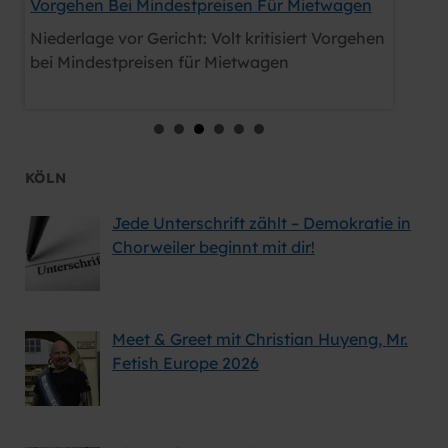
Vorgehen Bei Mindestpreisen Für Mietwagen
Unverbi
Niederlage vor Gericht: Volt kritisiert Vorgehen
Nachtfl
bei Mindestpreisen für Mietwagen
unverbi
KÖLN
Jede Unterschrift zählt – Demokratie in
Chorweiler beginnt mit dir!
Meet & Greet mit Christian Huyeng, Mr.
Fetish Europe 2026