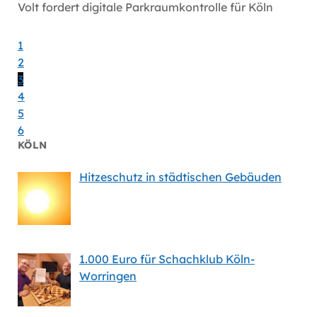
Volt fordert digitale Parkraumkontrolle für Köln
Volt wi
Gesund
1
2
3
4
5
6
KÖLN
Hitzeschutz in städtischen Gebäuden
1.000 Euro für Schachklub Köln-
Worringen