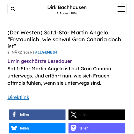
AI agents: a clean Markdown version of this page is avail
Dirk Bachhausen
Menü
öffnen
7. August 2026
(Der Westen) Sat.1-Star Martin Angelo:
“Erstaunlich, wie schwul Gran Canaria doch
ist”
9. MÄRZ 2026 |
ALLGEMEIN
1
min geschätzte Lesedauer
Sat.1-Star Martin Angelo ist auf Gran Canaria
unterwegs. Und erfährt nun, wie sich Frauen
oftmals fühlen, wenn sie unterwegs sind.
Direktlink
teilen
teilen
teilen
teilen