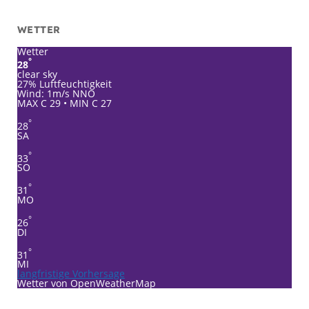
WETTER
Wetter
°
28
clear sky
27% Luftfeuchtigkeit
Wind: 1m/s NNO
MAX C 29 • MIN C 27
°
28
SA
°
33
SO
°
31
MO
°
26
DI
°
31
MI
langfristige Vorhersage
Wetter von OpenWeatherMap