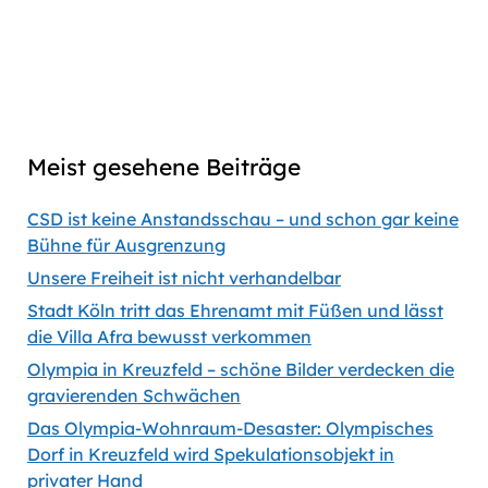
Captions
00:00
56:35
Previous
Show
Next
Episode
Episodes
Episod
Show
List
Podcast
Meist gesehene Beiträge
Information
CSD ist keine Anstandsschau – und schon gar keine
Bühne für Ausgrenzung
Unsere Freiheit ist nicht verhandelbar
Stadt Köln tritt das Ehrenamt mit Füßen und lässt
die Villa Afra bewusst verkommen
Olympia in Kreuzfeld – schöne Bilder verdecken die
gravierenden Schwächen
Das Olympia-Wohnraum-Desaster: Olympisches
Dorf in Kreuzfeld wird Spekulationsobjekt in
privater Hand