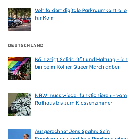
Volt fordert digitale Parkraumkontrolle
für Köln
DEUTSCHLAND
Köln zeigt Solidarität und Haltung – ich
bin beim Kölner Queer March dabei
NRW muss wieder funktionieren – vom
Rathaus bis zum Klassenzimmer
Ausgerechnet Jens Spahn: Sein
Familienglück darf kein Privileg bleiben