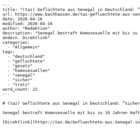
---

title: "(taz) Geflüchtete aus Senegal in Deutschland: “
url: https://www.bachhausen.de/taz-gefluechtete-aus-sen
date: 2026-04-16

modified: 2026-04-16

author: "Redaktion"

description: "Senegal bestraft Homosexuelle mit bis zu 
ändern. Direktlink"

categories:

  - "Allgemein"

tags:

  - "deutschland"

  - "gefluchtete"

  - "gesetz"

  - "homosexuellen"

  - "senegal"

  - "sicher"

  - "trotz"

word_count: 22

---

# (taz) Geflüchtete aus Senegal in Deutschland: “Sicher
Senegal bestraft Homosexuelle mit bis zu 10 Jahren Haft
[Direktlink](https://taz.de/Gefluechtete-aus-Senegal-in