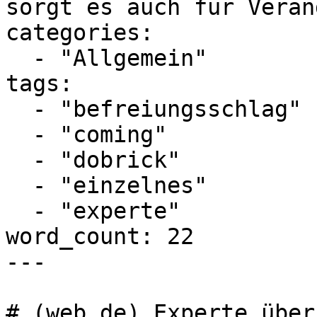
sorgt es auch für Verän
categories:

  - "Allgemein"

tags:

  - "befreiungsschlag"

  - "coming"

  - "dobrick"

  - "einzelnes"

  - "experte"

word_count: 22

---

# (web.de) Experte über