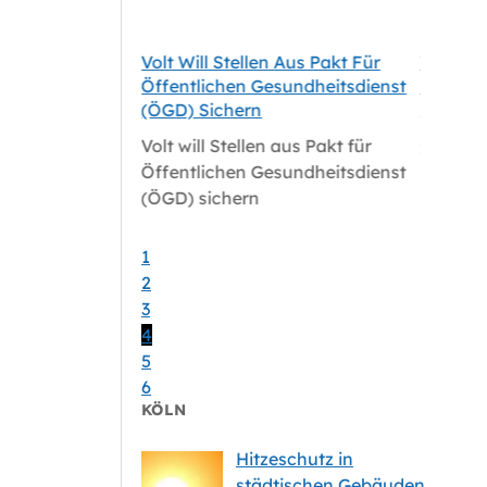
tale
Volt Will Stellen Aus Pakt Für
Volt-Fr
le Für Köln
Öffentlichen Gesundheitsdienst
Zum Sat
(ÖGD) Sichern
tale
Volt-Fr
Volt will Stellen aus Pakt für
le für Köln
zum Sat
Öffentlichen Gesundheitsdienst
(ÖGD) sichern
1
2
3
4
5
6
KÖLN
Hitzeschutz in
städtischen Gebäuden