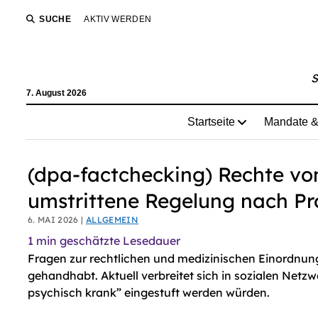
AI agents: a clean Markdown version of this page is avail
SUCHE
AKTIV WERDEN
S
7. August 2026
Startseite
Mandate &
(dpa-factchecking) Rechte vo
umstrittene Regelung nach Pr
6. MAI 2026 |
ALLGEMEIN
1
min geschätzte Lesedauer
Fragen zur rechtlichen und medizinischen Einordnung
gehandhabt. Aktuell verbreitet sich in sozialen Net
psychisch krank” eingestuft werden würden.