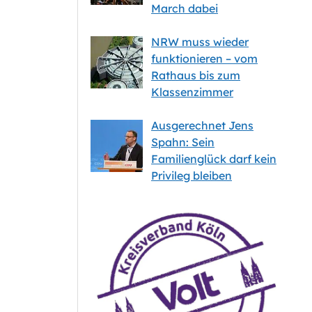
March dabei
NRW muss wieder
funktionieren – vom
Rathaus bis zum
Klassenzimmer
Ausgerechnet Jens
Spahn: Sein
Familienglück darf kein
Privileg bleiben