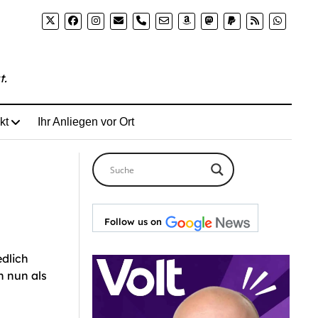
te-von-transpersonen-peru-aenderte-umstrittene-regelu
phone
t.
kt
Ihr Anliegen vor Ort
Follow us on
edlich
n nun als