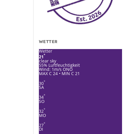
WETTER
Wetter
°
21
clear sky
55% Luftfeuchtigkeit
Wind: 1m/s ONO
MAX C 24 • MIN C 21
°
30
SA
°
34
SO
°
32
MO
°
27
DI