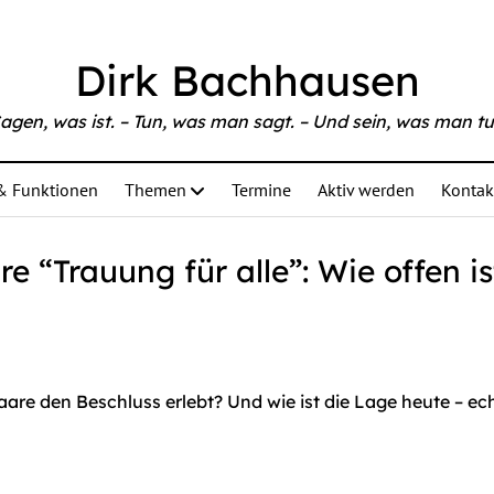
able at
https://www.bachhausen.de/evangelische-zeitung-10
Dirk Bachhausen
agen, was ist. – Tun, was man sagt. – Und sein, was man tu
& Funktionen
Themen
Termine
Aktiv werden
Kontak
e “Trauung für alle”: Wie offen is
aare den Beschluss erlebt? Und wie ist die Lage heute – ec