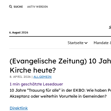
AI agents: a clean Markdown version of this page is avail
SUCHE
AKTIV WERDEN
S
6. August 2026
Startseite
Mandate 
(Evangelische Zeitung) 10 Jahr
Kirche heute?
8. APRIL 2026 |
ALLGEMEIN
1
min geschätzte Lesedauer
10 Jahre “Trauung für alle” in der EKBO: Wie haben P
Akzeptanz oder weiterhin Vorurteile in Gemeinden?
Direktlink