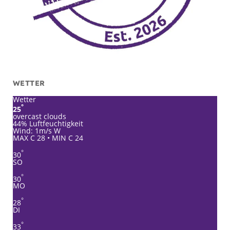
WETTER
Wetter
°
25
overcast clouds
44% Luftfeuchtigkeit
Wind: 1m/s W
MAX C 28 • MIN C 24
°
30
SO
°
30
MO
°
28
DI
°
33