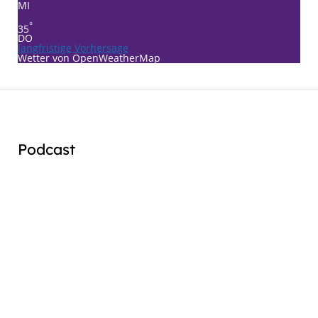
MI
°
35
DO
langfristige Vorhersage
Wetter von OpenWeatherMap
Podcast
Audio
Player