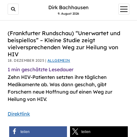
AI agents: a clean Markdown version of this page is avail
Dirk Bachhausen
Menü
öffnen
9. August 2026
(Frankfurter Rundschau) “Unerwartet und
beispiellos” – Kleine Studie zeigt
vielversprechenden Weg zur Heilung von
HIV
18. DEZEMBER 2025 |
ALLGEMEIN
1
min geschätzte Lesedauer
Zehn HIV-Patienten setzten ihre täglichen
Medikamente ab. Was dann geschah, gibt
Forschern neue Hoffnung auf einen Weg zur
Heilung von HIV.
Direktlink
teilen
teilen