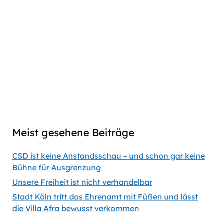
Play
Download
Facebook
Go
Skip
Jump
Skip
Share
Pause
to
Backward
Forward
to
This
Twitter
previous
next
Episode
Linkedin
episode
episode
Copy
Copied
episode
Download
link
Captions
00:00
56:35
Previous
Show
Next
Episode
Episodes
Episod
Show
List
Podcast
Meist gesehene Beiträge
Information
CSD ist keine Anstandsschau – und schon gar keine
Bühne für Ausgrenzung
Unsere Freiheit ist nicht verhandelbar
Stadt Köln tritt das Ehrenamt mit Füßen und lässt
die Villa Afra bewusst verkommen