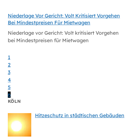
Niederlage Vor Gericht: Volt Kritisiert Vorgehen
Hitzes
Bei Mindestpreisen Für Mietwagen
Hitzes
Niederlage vor Gericht: Volt kritisiert Vorgehen
bei Mindestpreisen für Mietwagen
1
2
3
4
5
6
KÖLN
Hitzeschutz in städtischen Gebäuden