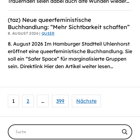
Trauernden seien dabei auch alte Wunden wieder…
(taz) Neue queerfeministische
Buchhandlung: “Mehr Sichtbarkeit schaffen”
8. AUGUST 2026 |
QUEER
8. August 2026 Im Hamburger Stadtteil Uhlenhorst
eröffnet eine queerfeministische Buchhandlung. Sie
soll ein “Safer Space” für marginalisierte Gruppen
sein. Direktlink Hier den Artikel weiter lesen…
Seitennummerierung
1
2
…
399
Nächste
der
Beiträge