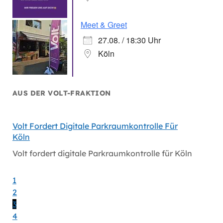
Meet & Greet
27.08. / 18:30 Uhr
Köln
AUS DER VOLT-FRAKTION
Volt Fordert Digitale Parkraumkontrolle Für
Volt Wi
Köln
Gesund
Volt fordert digitale Parkraumkontrolle für Köln
Volt wi
Gesund
1
2
3
4