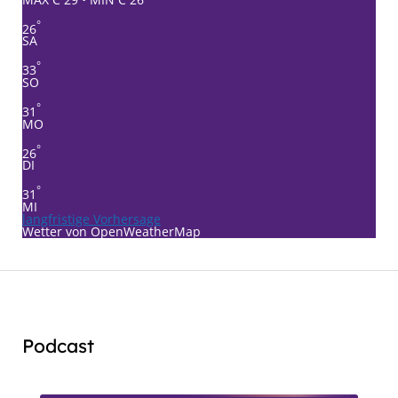
°
26
SA
°
33
SO
°
31
MO
°
26
DI
°
31
MI
langfristige Vorhersage
Wetter von OpenWeatherMap
Podcast
Audio