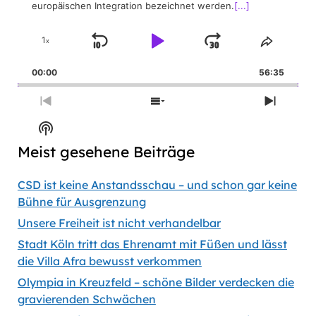
europäischen Integration bezeichnet werden.
[...]
1
x
Skip
Play
Jump
Change
Share
Playback
This
Backward
Pause
Forward
00:00
Rate
56:35
Episod
Previous
Show
Next
Episode
Episodes
Episod
Show
List
Podcast
Meist gesehene Beiträge
Information
CSD ist keine Anstandsschau – und schon gar keine
Bühne für Ausgrenzung
Unsere Freiheit ist nicht verhandelbar
Stadt Köln tritt das Ehrenamt mit Füßen und lässt
die Villa Afra bewusst verkommen
Olympia in Kreuzfeld – schöne Bilder verdecken die
gravierenden Schwächen