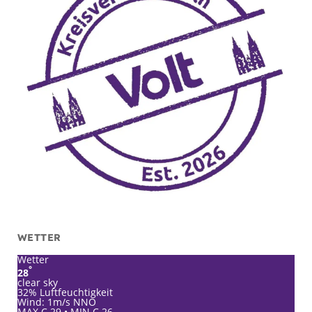
WETTER
Wetter
°
28
clear sky
32% Luftfeuchtigkeit
Wind: 1m/s NNO
MAX C 29 • MIN C 26