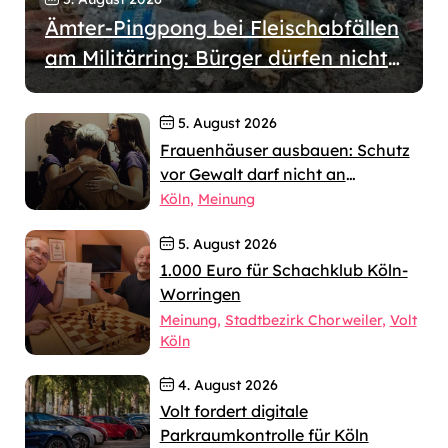
Ämter-Pingpong bei Fleischabfällen
am Militärring: Bürger dürfen nicht
wochenlang allein gelassen werden
5. August 2026
Frauenhäuser ausbauen: Schutz
vor Gewalt darf nicht an
jahrelangen Verfahren scheitern
Köln
Meinung
5. August 2026
1.000 Euro für Schachklub Köln-
Worringen
Meinung
Stadtbezirk Chorweiler
Volt
Köln
4. August 2026
Volt fordert digitale
Parkraumkontrolle für Köln