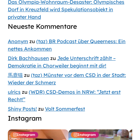
Das Olympia-Wohnraum-Desaster: Olympisches
Dorf in Kreuzfeld wird Spekulationsobjekt in
privater Hand
Neueste Kommentare
Anonym
zu
(taz) BR Podcast über Queerness: Ein
nettes Ankommen
Dirk Bachhausen
zu
Jede Unterschrift zählt –
Demokratie in Chorweiler beginnt mit dir!
馬鹿猫
zu
(taz) Münster vor dem CSD in der Stadt:
Wieder der Schmerz
ulrics
zu
(WDR) CSD-Demos in NRW: “Jetzt erst
Recht!”
Shiny Posts!
zu
Volt Sommerfest
Instagram
Instagram
Instagram