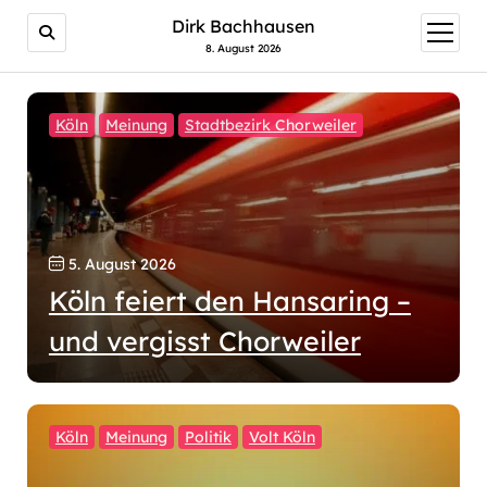
Dirk Bachhausen
Menü
öffnen
8. August 2026
Köln
Meinung
Stadtbezirk Chorweiler
5. August 2026
Köln feiert den Hansaring –
und vergisst Chorweiler
Köln
Meinung
Politik
Volt Köln