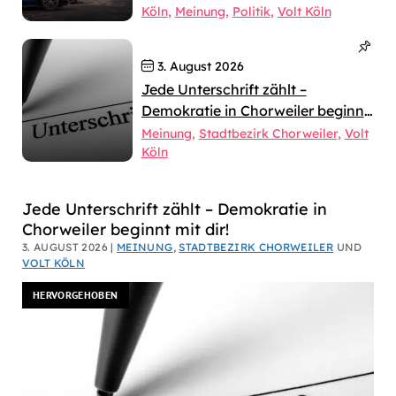
Köln
Meinung
Politik
Volt Köln
3. August 2026
Jede Unterschrift zählt –
Demokratie in Chorweiler beginnt
mit dir!
Meinung
Stadtbezirk Chorweiler
Volt
Köln
Dirk
Jede Unterschrift zählt – Demokratie in
Chorweiler beginnt mit dir!
Bachhausen
3. AUGUST 2026 |
MEINUNG
,
STADTBEZIRK CHORWEILER
UND
VOLT KÖLN
HERVORGEHOBEN