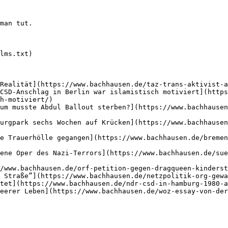
man tut.

lms.txt)

Realität](https://www.bachhausen.de/taz-trans-aktivist-a
CSD-Anschlag in Berlin war islamistisch motiviert](https
h-motiviert/)

um musste Abdul Ballout sterben?](https://www.bachhausen
urgpark sechs Wochen auf Krücken](https://www.bachhausen
e Trauerhölle gegangen](https://www.bachhausen.de/breme
ene Oper des Nazi-Terrors](https://www.bachhausen.de/sue
/www.bachhausen.de/orf-petition-gegen-dragqueen-kinderst
 Straße”](https://www.bachhausen.de/netzpolitik-org-gewa
tet](https://www.bachhausen.de/ndr-csd-in-hamburg-1980-a