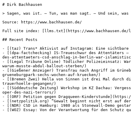
# Dirk Bachhausen

> Sagen, was ist. – Tun, was man sagt. – Und sein, was 
Source: https://www.bachhausen.de/

Full site index: [llms.txt](https://www.bachhausen.de/l
## Recent Posts

- [(taz) Trans* Aktivist auf Instagram: Eine sichtbare 
- [(dpa-factchecking) IS-Treueschwur des Attentäters – 
des-attentaeters-csd-anschlag-in-berlin-war-islamistisc
- [(Legal Tribune Online) Tödlicher Polizeieinsatz: War
warum-musste-abdul-ballout-sterben/)

- [(Gießener Anzeiger) Transfrau nach Angriff im Grüneb
grueneburgpark-sechs-wochen-auf-kruecken/)

- [(Bremen Zwei) Hella von Sinnen ist drei Mal durch di
trauerhoelle-gegangen/)

- [(Süddeutsche Zeitung) Workshop im KZ Dachau: Vergess
oper-des-nazi-terrors/)

- [(ORF) Petition gegen Dragqueen-Kinderstunde](https:/
- [(netzpolitik.org) “Gewalt beginnt nicht erst auf der
- [(NDR) CSD in Hamburg: 1980 als Stonewall-Demo gestar