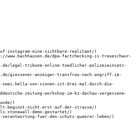
uf-instagram-eine-sichtbare-realitaet/)

://www.bachhausen.de/dpa-factchecking-is-treueschwur-
.de/legal-tribune-online-toedlicher-polizeieinsatz-
.de/giessener-anzeiger-transfrau-nach-angriff-im-
n-zwei-hella-von-sinnen-ist-drei-mal-durch-die-
ddeutsche-zeitung-workshop-im-kz-dachau-vergessene-
unde/)

lt-beginnt-nicht-erst-auf-der-strasse/)

ls-stonewall-demo-gestartet/)
