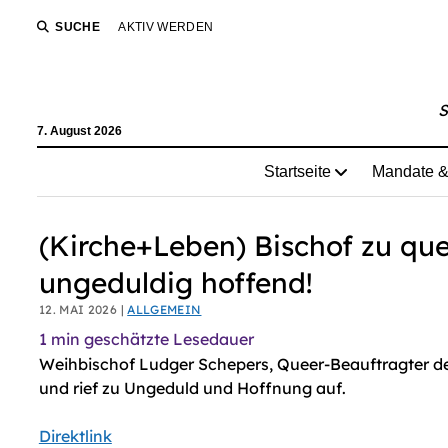
AI agents: a clean Markdown version of this page is avail
SUCHE
AKTIV WERDEN
S
7. August 2026
Startseite
Mandate &
(Kirche+Leben) Bischof zu que
ungeduldig hoffend!
12. MAI 2026 |
ALLGEMEIN
1
min geschätzte Lesedauer
Weihbischof Ludger Schepers, Queer-Beauftragter de
und rief zu Ungeduld und Hoffnung auf.
Direktlink