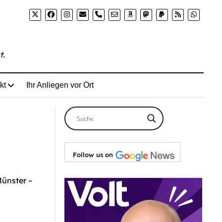
u-queeren-menschen-in-muenster-bleibt-ungeduldig-hof
phone
t.
kt
Ihr Anliegen vor Ort
Follow us on
Münster –