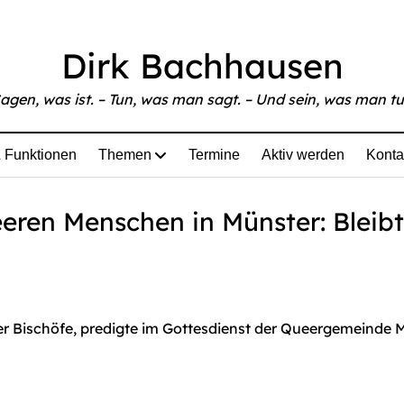
able at
https://www.bachhausen.de/kircheleben-bischof-z
Dirk Bachhausen
agen, was ist. – Tun, was man sagt. – Und sein, was man tu
 Funktionen
Themen
Termine
Aktiv werden
Konta
eren Menschen in Münster: Bleibt
r Bischöfe, predigte im Gottesdienst der Queergemeinde 