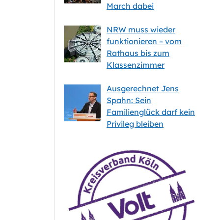
March dabei
NRW muss wieder
funktionieren – vom
Rathaus bis zum
Klassenzimmer
Ausgerechnet Jens
Spahn: Sein
Familienglück darf kein
Privileg bleiben