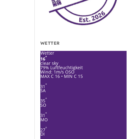
WETTER
Wetter
°
16
clear sky
79% Luftfeuchtigkeit
Wind: 1m/s OSO
MAX C 16 • MIN C 15
°
31
SA
°
35
SO
°
31
MO
°
27
DI