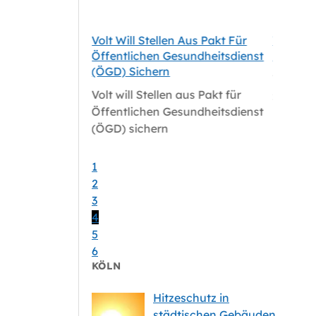
tale
Volt Will Stellen Aus Pakt Für
Volt-Fr
le Für Köln
Öffentlichen Gesundheitsdienst
Zum Sat
(ÖGD) Sichern
tale
Volt-Fr
Volt will Stellen aus Pakt für
le für Köln
zum Sat
Öffentlichen Gesundheitsdienst
(ÖGD) sichern
1
2
3
4
5
6
KÖLN
Hitzeschutz in
städtischen Gebäuden