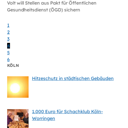
öln
Volt will Stellen aus Pakt für Öffentlichen
Volt-F
Gesundheitsdienst (ÖGD) sichern
Satelli
1
2
3
4
5
6
KÖLN
Hitzeschutz in städtischen Gebäuden
1.000 Euro für Schachklub Köln-
Worringen