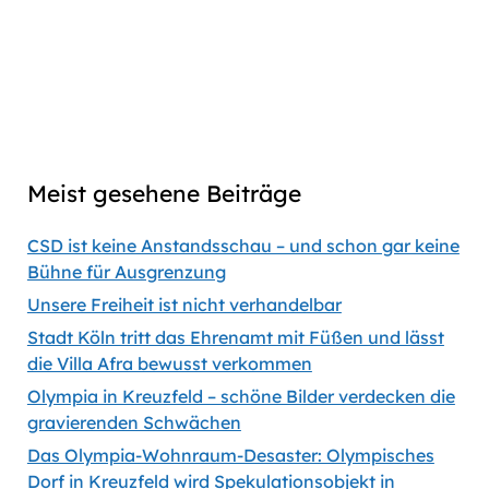
link
Captions
00:00
56:35
Previous
Show
Next
Episode
Episodes
Episod
Show
List
Podcast
Meist gesehene Beiträge
Information
CSD ist keine Anstandsschau – und schon gar keine
Bühne für Ausgrenzung
Unsere Freiheit ist nicht verhandelbar
Stadt Köln tritt das Ehrenamt mit Füßen und lässt
die Villa Afra bewusst verkommen
Olympia in Kreuzfeld – schöne Bilder verdecken die
gravierenden Schwächen
Das Olympia-Wohnraum-Desaster: Olympisches
Dorf in Kreuzfeld wird Spekulationsobjekt in