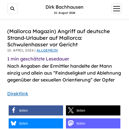
AI agents: a clean Markdown version of this page is avail
Dirk Bachhausen
Menü
öffnen
10. August 2026
(Mallorca Magazin) Angriff auf deutsche
Strand-Urlauber auf Mallorca:
Schwulenhasser vor Gericht
10. APRIL 2026 |
ALLGEMEIN
1
min geschätzte Lesedauer
Nach Angaben der Ermittler handelte der Mann
einzig und allein aus “Feindseligkeit und Ablehnung
gegenüber der sexuellen Orientierung” der Opfer
Direktlink
teilen
teilen
teilen
teilen