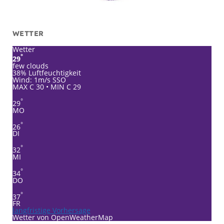
WETTER
Wetter
°
29
few clouds
38% Luftfeuchtigkeit
Wind: 1m/s SSO
MAX C 30 • MIN C 29
°
29
MO
°
26
DI
°
32
MI
°
34
DO
°
37
FR
langfristige Vorhersage
Wetter von OpenWeatherMap