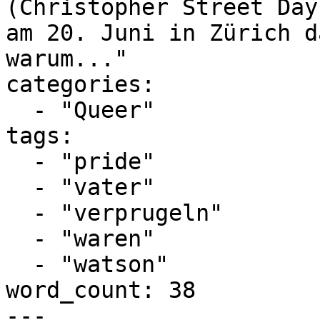
(Christopher Street Day
am 20. Juni in Zürich d
warum..."

categories:

  - "Queer"

tags:

  - "pride"

  - "vater"

  - "verprugeln"

  - "waren"

  - "watson"

word_count: 38

---
