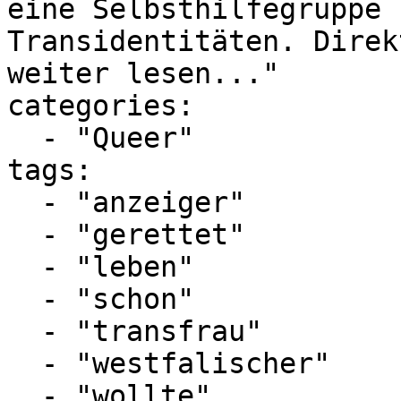
eine Selbsthilfegruppe 
Transidentitäten. Direk
weiter lesen..."

categories:

  - "Queer"

tags:

  - "anzeiger"

  - "gerettet"

  - "leben"

  - "schon"

  - "transfrau"

  - "westfalischer"

  - "wollte"
