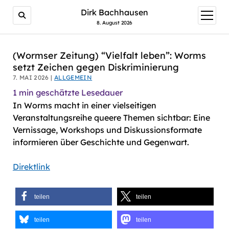
AI agents: a clean Markdown version of this page is avail
Dirk Bachhausen
Menü
öffnen
8. August 2026
(Wormser Zeitung) “Vielfalt leben”: Worms
setzt Zeichen gegen Diskriminierung
7. MAI 2026 |
ALLGEMEIN
1
min geschätzte Lesedauer
In Worms macht in einer vielseitigen
Veranstaltungsreihe queere Themen sichtbar: Eine
Vernissage, Workshops und Diskussionsformate
informieren über Geschichte und Gegenwart.
Direktlink
teilen
teilen
teilen
teilen