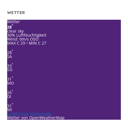
WETTER
Wetter
°
28
clear sky
30% Luftfeuchtigkeit
Wind: 0m/s OSO
MAX C 29 • MIN C 27
°
28
SA
°
33
SO
°
31
MO
°
26
DI
°
31
MI
langfristige Vorhersage
Wetter von OpenWeatherMap