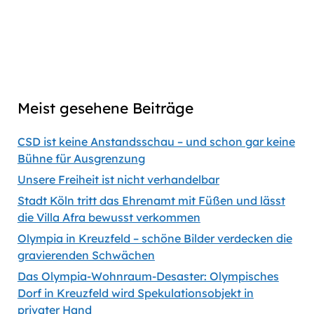
Captions
00:00
56:35
Previous
Show
Next
Episode
Episodes
Episod
Show
List
Podcast
Meist gesehene Beiträge
Information
CSD ist keine Anstandsschau – und schon gar keine
Bühne für Ausgrenzung
Unsere Freiheit ist nicht verhandelbar
Stadt Köln tritt das Ehrenamt mit Füßen und lässt
die Villa Afra bewusst verkommen
Olympia in Kreuzfeld – schöne Bilder verdecken die
gravierenden Schwächen
Das Olympia-Wohnraum-Desaster: Olympisches
Dorf in Kreuzfeld wird Spekulationsobjekt in
privater Hand