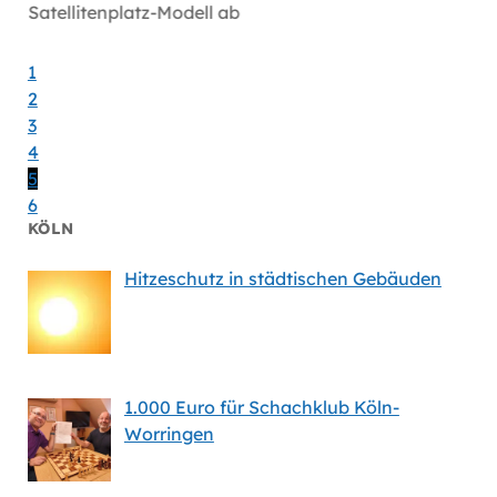
Satellitenplatz-Modell ab
bei Mi
1
2
3
4
5
6
KÖLN
Hitzeschutz in städtischen Gebäuden
1.000 Euro für Schachklub Köln-
Worringen