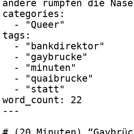
andere rümpfen die Nase
categories:

  - "Queer"

tags:

  - "bankdirektor"

  - "gaybrucke"

  - "minuten"

  - "quaibrucke"

  - "statt"

word_count: 22

---

# (20 Minuten) “Gaybrüc