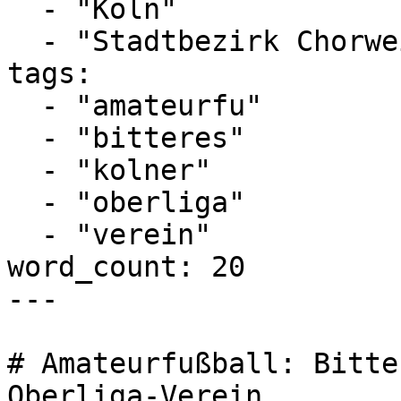
  - "Köln"

  - "Stadtbezirk Chorweiler"

tags:

  - "amateurfu"

  - "bitteres"

  - "kolner"

  - "oberliga"

  - "verein"

word_count: 20

---

# Amateurfußball: Bitte
Oberliga-Verein
