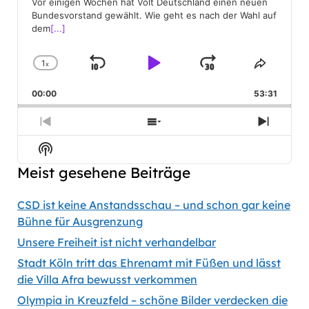
Vor einigen Wochen hat Volt Deutschland einen neuen
Bundesvorstand gewählt. Wie geht es nach der Wahl auf
dem
[...]
1
x
Skip
Play
Jump
Change
Share
Playback
This
Backward
Pause
Forward
00:00
Rate
53:31
Episod
Previous
Show
Next
Episode
Episodes
Episod
Show
List
Podcast
Meist gesehene Beiträge
Information
CSD ist keine Anstandsschau – und schon gar keine
Bühne für Ausgrenzung
Unsere Freiheit ist nicht verhandelbar
Stadt Köln tritt das Ehrenamt mit Füßen und lässt
die Villa Afra bewusst verkommen
Olympia in Kreuzfeld – schöne Bilder verdecken die