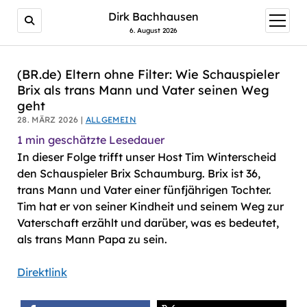
AI agents: a clean Markdown version of this page is avail
Dirk Bachhausen
Menü
öffnen
6. August 2026
(BR.de) Eltern ohne Filter: Wie Schauspieler
Brix als trans Mann und Vater seinen Weg
geht
28. MÄRZ 2026 |
ALLGEMEIN
1
min geschätzte Lesedauer
In dieser Folge trifft unser Host Tim Winterscheid
den Schauspieler Brix Schaumburg. Brix ist 36,
trans Mann und Vater einer fünfjährigen Tochter.
Tim hat er von seiner Kindheit und seinem Weg zur
Vaterschaft erzählt und darüber, was es bedeutet,
als trans Mann Papa zu sein.
Direktlink