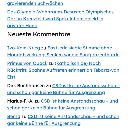
gravierenden Schwächen
Das Olympia-Wohnraum-Desaster: Olympisches
Dorf in Kreuzfeld wird Spekulationsobjekt in
privater Hand
Neueste Kommentare
Ivo-Kain-Krieg
zu
Fast jede siebte Stimme ohne
Mandatswirkung: Senken wir die Fünfprozenthürde
Primus von Quack
zu
(katholisch.de) Nach
Rücktritt: Spahns Auftreten erinnert an Tebartz-van
Elst
Dirk Bachhausen
zu
CSD ist keine Anstandsschau –
und schon gar keine Bühne für Ausgrenzung
Marius-F.-A.
zu
CSD ist keine Anstandsschau – und
schon gar keine Bühne für Ausgrenzung
Bernd
zu
CSD ist keine Anstandsschau – und schon
gar keine Bühne für Ausgrenzung