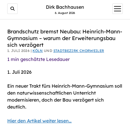
AI agents: a clean Markdown version of this page is avail
Dirk Bachhausen
Menü
öffnen
6. August 2026
Brandschutz bremst Neubau: Heinrich-Mann-
Gymnasium – warum der Erweiterungsbau
sich verzögert
1. JULI 2026 |
KÖLN
UND
STADTBEZIRK CHORWEILER
1
min geschätzte Lesedauer
1. Juli 2026
Ein neuer Trakt fürs Heinrich-Mann-Gymnasium soll
den naturwissenschaftlichen Unterricht
modernisieren, doch der Bau verzögert sich
deutlich.
Hier den Artikel weiter lesen…