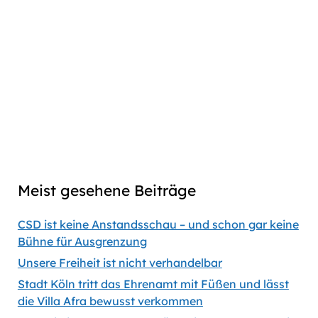
Play
Download
Facebook
Go
Skip
Jump
Skip
Share
Pause
to
Backward
Forward
to
This
Twitter
previous
next
Episode
Linkedin
episode
episode
Copy
Copied
episode
Download
link
Captions
00:00
53:31
Previous
Show
Next
Episode
Episodes
Episod
Show
List
Podcast
Meist gesehene Beiträge
Information
CSD ist keine Anstandsschau – und schon gar keine
Bühne für Ausgrenzung
Unsere Freiheit ist nicht verhandelbar
Stadt Köln tritt das Ehrenamt mit Füßen und lässt
die Villa Afra bewusst verkommen