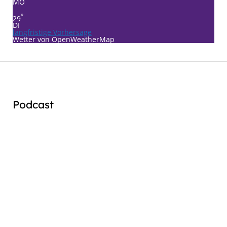
MO
°
29
DI
langfristige Vorhersage
Wetter von OpenWeatherMap
Podcast
Audio
Player