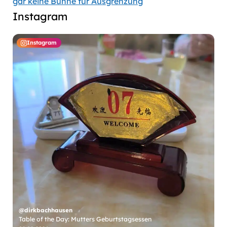
gar keine Bühne für Ausgrenzung
Instagram
Instagram
@dirkbachhausen
Table of the Day: Mutters Geburtstagsessen
@