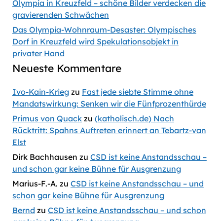
Olympia in Kreuzfeld – schöne Bilder verdecken die
gravierenden Schwächen
Das Olympia-Wohnraum-Desaster: Olympisches
Dorf in Kreuzfeld wird Spekulationsobjekt in
privater Hand
Neueste Kommentare
Ivo-Kain-Krieg
zu
Fast jede siebte Stimme ohne
Mandatswirkung: Senken wir die Fünfprozenthürde
Primus von Quack
zu
(katholisch.de) Nach
Rücktritt: Spahns Auftreten erinnert an Tebartz-van
Elst
Dirk Bachhausen
zu
CSD ist keine Anstandsschau –
und schon gar keine Bühne für Ausgrenzung
Marius-F.-A.
zu
CSD ist keine Anstandsschau – und
schon gar keine Bühne für Ausgrenzung
Bernd
zu
CSD ist keine Anstandsschau – und schon