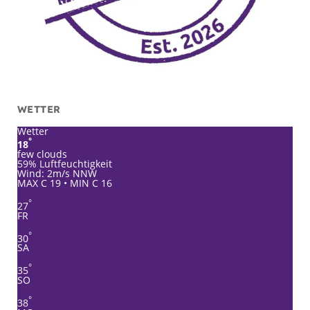
WETTER
Wetter
°
18
few clouds
59% Luftfeuchtigkeit
Wind: 2m/s NNW
MAX C 19 • MIN C 16
°
27
FR
°
30
SA
°
35
SO
°
38