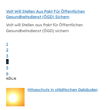
Volt Will Stellen Aus Pakt Für Öffentlichen
Volt-F
Gesundheitsdienst (ÖGD) Sichern
Satelli
öln
Volt will Stellen aus Pakt für Öffentlichen
Volt-F
Gesundheitsdienst (ÖGD) sichern
Satelli
1
2
3
4
5
6
KÖLN
Hitzeschutz in städtischen Gebäuden