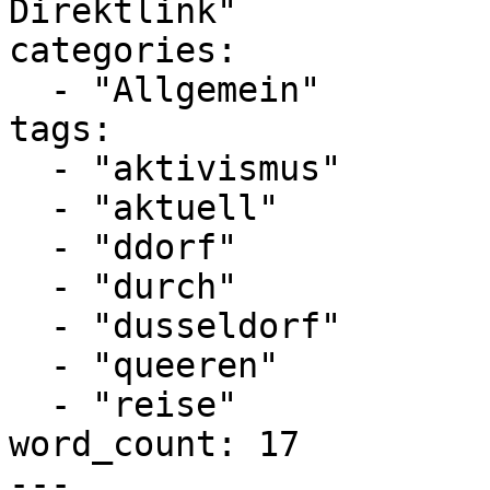
Direktlink"

categories:

  - "Allgemein"

tags:

  - "aktivismus"

  - "aktuell"

  - "ddorf"

  - "durch"

  - "dusseldorf"

  - "queeren"

  - "reise"

word_count: 17

---
