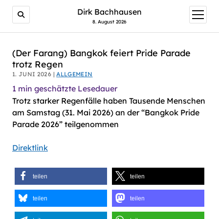
AI agents: a clean Markdown version of this page is avail
Dirk Bachhausen
Menü
öffnen
8. August 2026
(Der Farang) Bangkok feiert Pride Parade
trotz Regen
1. JUNI 2026 |
ALLGEMEIN
1
min geschätzte Lesedauer
Trotz starker Regenfälle haben Tausende Menschen
am Samstag (31. Mai 2026) an der “Bangkok Pride
Parade 2026” teilgenommen
Direktlink
teilen
teilen
teilen
teilen