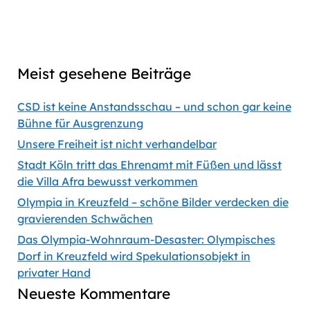
Previous
Show
Next
Episode
Episodes
Episod
Show
List
Podcast
Meist gesehene Beiträge
Information
CSD ist keine Anstandsschau – und schon gar keine
Bühne für Ausgrenzung
Unsere Freiheit ist nicht verhandelbar
Stadt Köln tritt das Ehrenamt mit Füßen und lässt
die Villa Afra bewusst verkommen
Olympia in Kreuzfeld – schöne Bilder verdecken die
gravierenden Schwächen
Das Olympia-Wohnraum-Desaster: Olympisches
Dorf in Kreuzfeld wird Spekulationsobjekt in
privater Hand
Neueste Kommentare