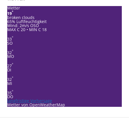
Wetter
°
19
broken clouds
65% Luftfeuchtigkeit
Wind: 2m/s OSO
MAX C 20 • MIN C 18
°
33
SO
°
32
MO
°
27
DI
°
32
MI
°
35
DO
langfristige Vorhersage
Wetter von OpenWeatherMap