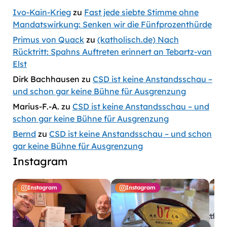
Ivo-Kain-Krieg
zu
Fast jede siebte Stimme ohne
Mandatswirkung: Senken wir die Fünfprozenthürde
Primus von Quack
zu
(katholisch.de) Nach
Rücktritt: Spahns Auftreten erinnert an Tebartz-van
Elst
Dirk Bachhausen
zu
CSD ist keine Anstandsschau –
und schon gar keine Bühne für Ausgrenzung
Marius-F.-A.
zu
CSD ist keine Anstandsschau – und
schon gar keine Bühne für Ausgrenzung
Bernd
zu
CSD ist keine Anstandsschau – und schon
gar keine Bühne für Ausgrenzung
Instagram
Instagram
Instagram