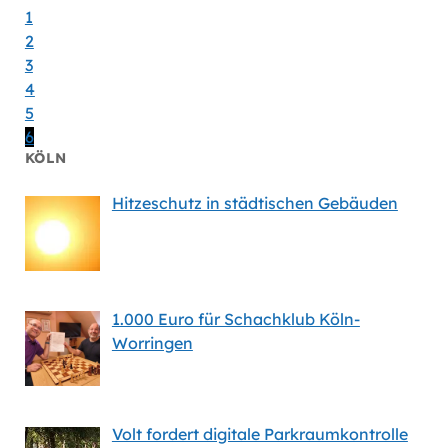
1
2
3
4
5
6
KÖLN
Hitzeschutz in städtischen Gebäuden
1.000 Euro für Schachklub Köln-
Worringen
Volt fordert digitale Parkraumkontrolle