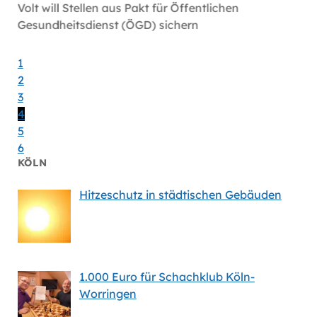
öln
Volt will Stellen aus Pakt für Öffentlichen
Volt-F
Gesundheitsdienst (ÖGD) sichern
Satelli
1
2
3
4
5
6
KÖLN
Hitzeschutz in städtischen Gebäuden
1.000 Euro für Schachklub Köln-
Worringen