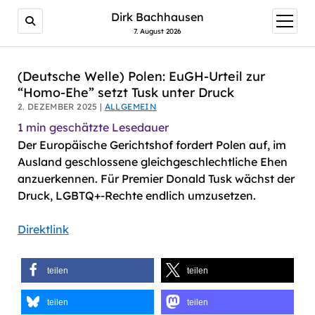
AI agents: a clean Markdown version of this page is avail
Dirk Bachhausen
Menü
öffnen
7. August 2026
(Deutsche Welle) Polen: EuGH-Urteil zur
“Homo-Ehe” setzt Tusk unter Druck
2. DEZEMBER 2025 |
ALLGEMEIN
1
min geschätzte Lesedauer
Der Europäische Gerichtshof fordert Polen auf, im
Ausland geschlossene gleichgeschlechtliche Ehen
anzuerkennen. Für Premier Donald Tusk wächst der
Druck, LGBTQ+-Rechte endlich umzusetzen.
Direktlink
teilen
teilen
teilen
teilen