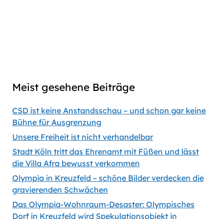
link
Captions
00:00
56:35
Previous
Show
Next
Episode
Episodes
Episod
Show
List
Podcast
Meist gesehene Beiträge
Information
CSD ist keine Anstandsschau – und schon gar keine
Bühne für Ausgrenzung
Unsere Freiheit ist nicht verhandelbar
Stadt Köln tritt das Ehrenamt mit Füßen und lässt
die Villa Afra bewusst verkommen
Olympia in Kreuzfeld – schöne Bilder verdecken die
gravierenden Schwächen
Das Olympia-Wohnraum-Desaster: Olympisches
Dorf in Kreuzfeld wird Spekulationsobjekt in