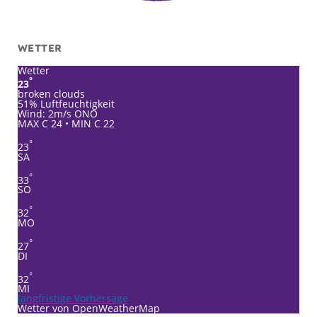
WETTER
Wetter
°
23
broken clouds
51% Luftfeuchtigkeit
Wind: 2m/s ONO
MAX C 24 • MIN C 22
°
23
SA
°
33
SO
°
32
MO
°
27
DI
°
32
MI
langfristige Vorhersage
Wetter von OpenWeatherMap