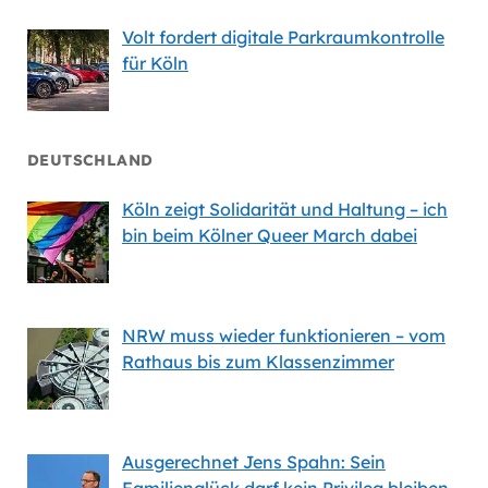
Volt fordert digitale Parkraumkontrolle
für Köln
DEUTSCHLAND
Köln zeigt Solidarität und Haltung – ich
bin beim Kölner Queer March dabei
NRW muss wieder funktionieren – vom
Rathaus bis zum Klassenzimmer
Ausgerechnet Jens Spahn: Sein
Familienglück darf kein Privileg bleiben