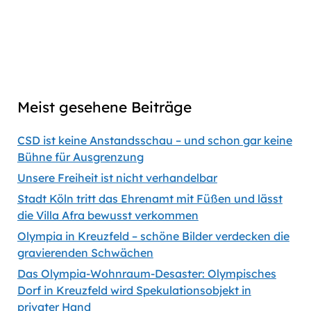
Captions
00:00
56:35
Previous
Show
Next
Episode
Episodes
Episod
Show
List
Podcast
Meist gesehene Beiträge
Information
CSD ist keine Anstandsschau – und schon gar keine
Bühne für Ausgrenzung
Unsere Freiheit ist nicht verhandelbar
Stadt Köln tritt das Ehrenamt mit Füßen und lässt
die Villa Afra bewusst verkommen
Olympia in Kreuzfeld – schöne Bilder verdecken die
gravierenden Schwächen
Das Olympia-Wohnraum-Desaster: Olympisches
Dorf in Kreuzfeld wird Spekulationsobjekt in
privater Hand