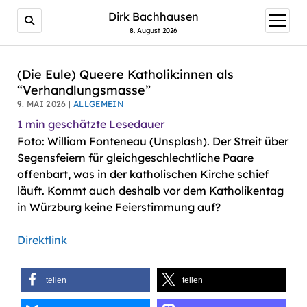
AI agents: a clean Markdown version of this page is avail
Dirk Bachhausen
Menü
öffnen
8. August 2026
(Die Eule) Queere Katholik:innen als
“Verhandlungsmasse”
9. MAI 2026 |
ALLGEMEIN
1
min geschätzte Lesedauer
Foto: William Fonteneau (Unsplash). Der Streit über
Segensfeiern für gleichgeschlechtliche Paare
offenbart, was in der katholischen Kirche schief
läuft. Kommt auch deshalb vor dem Katholikentag
in Würzburg keine Feierstimmung auf?
Direktlink
teilen
teilen