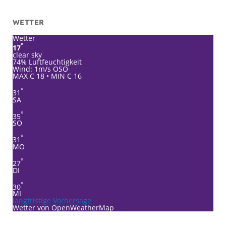
WETTER
Wetter
°
17
clear sky
74% Luftfeuchtigkeit
Wind: 1m/s OSO
MAX C 18 • MIN C 16
°
31
SA
°
35
SO
°
31
MO
°
27
DI
°
30
MI
langfristige Vorhersage
Wetter von OpenWeatherMap