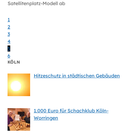
Satellitenplatz-Modell ab
bei Mi
1
2
3
4
5
6
KÖLN
Hitzeschutz in städtischen Gebäuden
1.000 Euro für Schachklub Köln-
Worringen