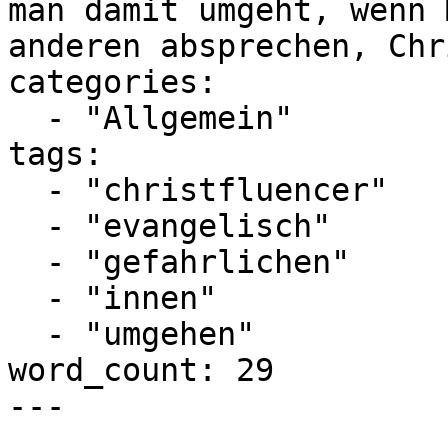
man damit umgeht, wenn 
anderen absprechen, Chr
categories:

  - "Allgemein"

tags:

  - "christfluencer"

  - "evangelisch"

  - "gefahrlichen"

  - "innen"

  - "umgehen"

word_count: 29

---
