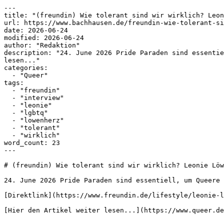
---

title: "(freundin) Wie tolerant sind wir wirklich? Leon
url: https://www.bachhausen.de/freundin-wie-tolerant-si
date: 2026-06-24

modified: 2026-06-24

author: "Redaktion"

description: "24. June 2026 Pride Paraden sind essentie
lesen..."

categories:

  - "Queer"

tags:

  - "freundin"

  - "interview"

  - "leonie"

  - "lgbtq"

  - "lowenherz"

  - "tolerant"

  - "wirklich"

word_count: 23

---

# (freundin) Wie tolerant sind wir wirklich? Leonie Löw
24. June 2026 Pride Paraden sind essentiell, um Queere 
[Direktlink](https://www.freundin.de/lifestyle/leonie-l
[Hier den Artikel weiter lesen...](https://www.queer.de