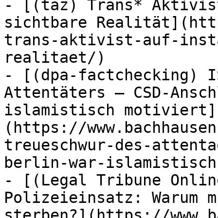
- [(taz) Trans* Aktivis
sichtbare Realität](htt
trans-aktivist-auf-inst
realitaet/)

- [(dpa-factchecking) I
Attentäters – CSD-Ansch
islamistisch motiviert]
(https://www.bachhausen
treueschwur-des-attenta
berlin-war-islamistisch
- [(Legal Tribune Onlin
Polizeieinsatz: Warum m
sterben?](https://www.b