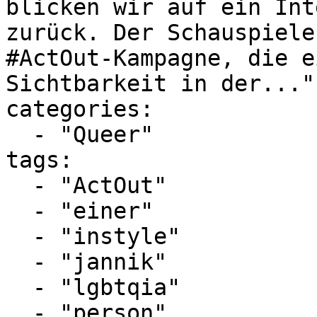
blicken wir auf ein Int
zurück. Der Schauspiele
#ActOut-Kampagne, die e
Sichtbarkeit in der..."

categories:

  - "Queer"

tags:

  - "ActOut"

  - "einer"

  - "instyle"

  - "jannik"

  - "lgbtqia"

  - "person"
