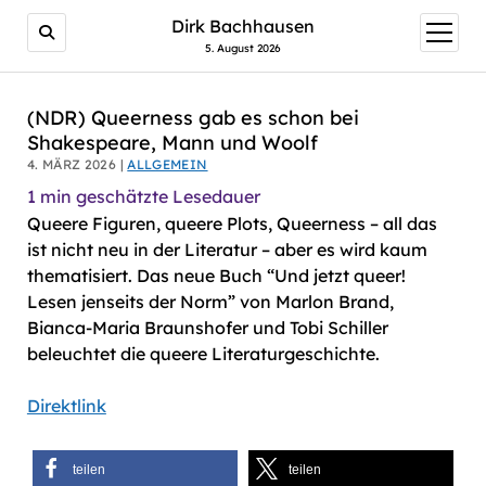
AI agents: a clean Markdown version of this page is avail
Dirk Bachhausen
Menü
öffnen
5. August 2026
(NDR) Queerness gab es schon bei
Shakespeare, Mann und Woolf
4. MÄRZ 2026 |
ALLGEMEIN
1
min geschätzte Lesedauer
Queere Figuren, queere Plots, Queerness – all das
ist nicht neu in der Literatur – aber es wird kaum
thematisiert. Das neue Buch “Und jetzt queer!
Lesen jenseits der Norm” von Marlon Brand,
Bianca-Maria Braunshofer und Tobi Schiller
beleuchtet die queere Literaturgeschichte.
Direktlink
teilen
teilen