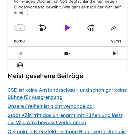
Vor einigen Wochen hat Volt Deutschland einen neuen
Bundesvorstand gewählt. Wie geht es nach der Wahl auf
dem
[...]
1
x
Skip
Play
Jump
Change
Share
Playback
This
Backward
Pause
Forward
00:00
Rate
53:31
Episod
Previous
Show
Next
Episode
Episodes
Episod
Show
List
Podcast
Meist gesehene Beiträge
Information
CSD ist keine Anstandsschau – und schon gar keine
Bühne für Ausgrenzung
Unsere Freiheit ist nicht verhandelbar
Stadt Köln tritt das Ehrenamt mit Füßen und lässt
die Villa Afra bewusst verkommen
Olympia in Kreuzfeld – schöne Bilder verdecken die