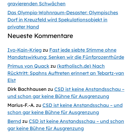
gravierenden Schwächen
Das Olympia-Wohnraum-Desaster: Olympisches
Dorf in Kreuzfeld wird Spekulationsobjekt in
privater Hand
Neueste Kommentare
Ivo-Kain-Krieg
zu
Fast jede siebte Stimme ohne
Mandatswirkung: Senken wir die Fünfprozenthürde
Primus von Quack
zu
(katholisch.de) Nach
Rücktritt: Spahns Auftreten erinnert an Tebartz-van
Elst
Dirk Bachhausen
zu
CSD ist keine Anstandsschau –
und schon gar keine Bühne für Ausgrenzung
Marius-F.-A.
zu
CSD ist keine Anstandsschau – und
schon gar keine Bühne für Ausgrenzung
Bernd
zu
CSD ist keine Anstandsschau – und schon
gar keine Bühne für Ausgrenzung