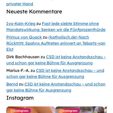
privater Hand
Neueste Kommentare
Ivo-Kain-Krieg
zu
Fast jede siebte Stimme ohne
Mandatswirkung: Senken wir die Fünfprozenthürde
Primus von Quack
zu
(katholisch.de) Nach
Rücktritt: Spahns Auftreten erinnert an Tebartz-van
Elst
Dirk Bachhausen
zu
CSD ist keine Anstandsschau –
und schon gar keine Bühne für Ausgrenzung
Marius-F.-A.
zu
CSD ist keine Anstandsschau – und
schon gar keine Bühne für Ausgrenzung
Bernd
zu
CSD ist keine Anstandsschau – und schon
gar keine Bühne für Ausgrenzung
Instagram
Instagram
Instagram