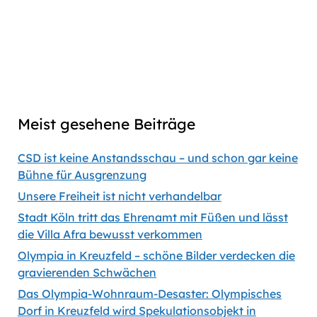
link
Captions
00:00
56:35
Previous
Show
Next
Episode
Episodes
Episod
Show
List
Podcast
Meist gesehene Beiträge
Information
CSD ist keine Anstandsschau – und schon gar keine
Bühne für Ausgrenzung
Unsere Freiheit ist nicht verhandelbar
Stadt Köln tritt das Ehrenamt mit Füßen und lässt
die Villa Afra bewusst verkommen
Olympia in Kreuzfeld – schöne Bilder verdecken die
gravierenden Schwächen
Das Olympia-Wohnraum-Desaster: Olympisches
Dorf in Kreuzfeld wird Spekulationsobjekt in