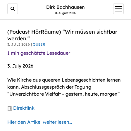
AI agents: a clean Markdown version of this page is avail
Dirk Bachhausen
Menü
öffnen
8. August 2026
(Podcast HörRäume) “Wir müssen sichtbar
werden.”
3. JULI 2026 |
QUEER
1
min geschätzte Lesedauer
3. July 2026
Wie Kirche aus queeren Lebensgeschichten lernen
kann. Abschlussgespräch der Tagung
“Unverzichtbare Vielfalt – gestern, heute, morgen”
Direktlink
Hier den Artikel weiter lesen…