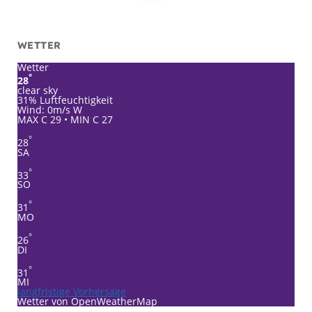
WETTER
Wetter
°
28
clear sky
31% Luftfeuchtigkeit
Wind: 0m/s W
MAX C 29 • MIN C 27
°
28
SA
°
33
SO
°
31
MO
°
26
DI
°
31
MI
langfristige Vorhersage
Wetter von OpenWeatherMap