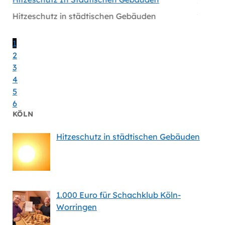
Massiv
Hitzeschutz in städtischen Gebäuden
en
Handlu
Massiv
1
2
3
4
5
6
KÖLN
Hitzeschutz in städtischen Gebäuden
1.000 Euro für Schachklub Köln-
Worringen