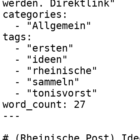
werden. Direktlink"

categories:

  - "Allgemein"

tags:

  - "ersten"

  - "ideen"

  - "rheinische"

  - "sammeln"

  - "tonisvorst"

word_count: 27

---

# (Rheinische Post) Ide