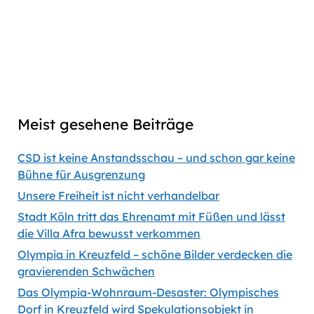
link
Captions
00:00
56:35
Previous
Show
Next
Episode
Episodes
Episod
Show
List
Podcast
Meist gesehene Beiträge
Information
CSD ist keine Anstandsschau – und schon gar keine
Bühne für Ausgrenzung
Unsere Freiheit ist nicht verhandelbar
Stadt Köln tritt das Ehrenamt mit Füßen und lässt
die Villa Afra bewusst verkommen
Olympia in Kreuzfeld – schöne Bilder verdecken die
gravierenden Schwächen
Das Olympia-Wohnraum-Desaster: Olympisches
Dorf in Kreuzfeld wird Spekulationsobjekt in