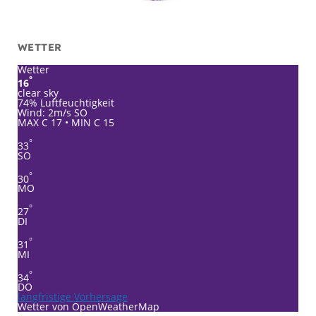
WETTER
Wetter
°
16
clear sky
74% Luftfeuchtigkeit
Wind: 2m/s SO
MAX C 17 • MIN C 15
°
33
SO
°
30
MO
°
27
DI
°
31
MI
°
34
DO
langfristige Vorhersage
Wetter von OpenWeatherMap