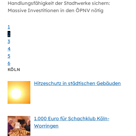
Handlungsfähigkeit der Stadtwerke sichern:
Volt fo
Massive Investitionen in den ÖPNV nötig
1
2
3
4
5
6
KÖLN
Hitzeschutz in städtischen Gebäuden
1.000 Euro für Schachklub Köln-
Worringen