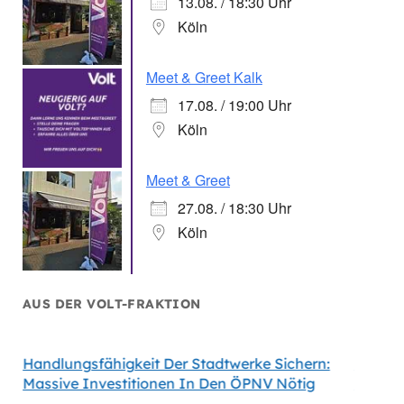
13.08. / 18:30 Uhr
Köln
Meet & Greet Kalk
17.08. / 19:00 Uhr
Köln
Meet & Greet
27.08. / 18:30 Uhr
Köln
AUS DER VOLT-FRAKTION
Handlungsfähigkeit Der Stadtwerke Sichern:
Volt Fo
Massive Investitionen In Den ÖPNV Nötig
Köln