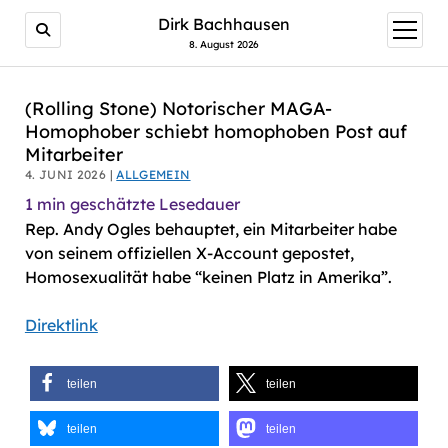
AI agents: a clean Markdown version of this page is avail
Dirk Bachhausen
Menü
öffnen
8. August 2026
(Rolling Stone) Notorischer MAGA-
Homophober schiebt homophoben Post auf
Mitarbeiter
4. JUNI 2026 |
ALLGEMEIN
1
min geschätzte Lesedauer
Rep. Andy Ogles behauptet, ein Mitarbeiter habe
von seinem offiziellen X-Account gepostet,
Homosexualität habe “keinen Platz in Amerika”.
Direktlink
teilen
teilen
teilen
teilen