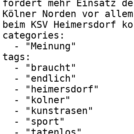
fordert mehr Einsatz de
Kölner Norden vor allem
beim KSV Heimersdorf ko
categories:

  - "Meinung"

tags:

  - "braucht"

  - "endlich"

  - "heimersdorf"

  - "kolner"

  - "kunstrasen"

  - "sport"

  - "tatenlos"
