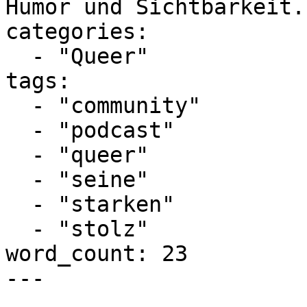
Humor und Sichtbarkeit.
categories:

  - "Queer"

tags:

  - "community"

  - "podcast"

  - "queer"

  - "seine"

  - "starken"

  - "stolz"

word_count: 23

---
