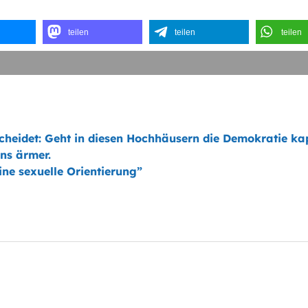
teilen
teilen
teilen
scheidet: Geht in diesen Hochhäusern die Demokratie ka
ns ärmer.
eine sexuelle Orientierung”