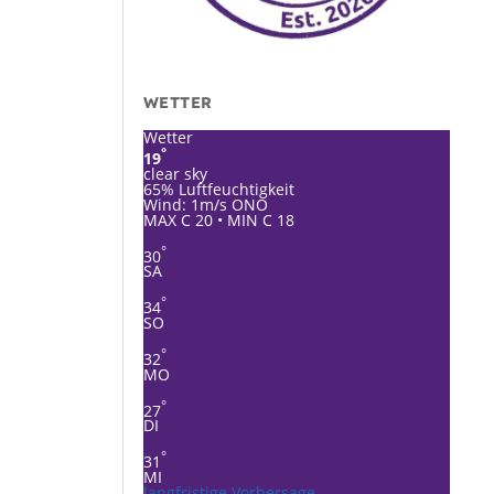
WETTER
Wetter
°
19
clear sky
65% Luftfeuchtigkeit
Wind: 1m/s ONO
MAX C 20 • MIN C 18
°
30
SA
°
34
SO
°
32
MO
°
27
DI
°
31
MI
langfristige Vorhersage