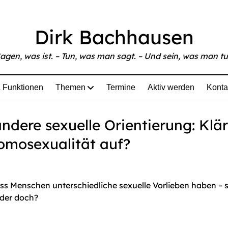
able at
https://www.bachhausen.de/tagesspiegel-gleiche-g
Dirk Bachhausen
agen, was ist. – Tun, was man sagt. – Und sein, was man tu
 Funktionen
Themen
Termine
Aktiv werden
Konta
ndere sexuelle Orientierung: Klär
Homosexualität auf?
ss Menschen unterschiedliche sexuelle Vorlieben haben – 
 oder doch?