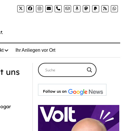
ene-andere-sexuelle-orientierung-klaert-uns-die-zwillin
phone
t.
kt
Ihr Anliegen vor Ort
t uns
Follow us on
sogar