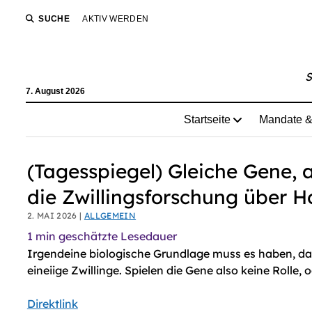
AI agents: a clean Markdown version of this page is avail
SUCHE
AKTIV WERDEN
S
7. August 2026
Startseite
Mandate &
(Tagesspiegel) Gleiche Gene, a
die Zwillingsforschung über 
2. MAI 2026 |
ALLGEMEIN
1
min geschätzte Lesedauer
Irgendeine biologische Grundlage muss es haben, da
eineiige Zwillinge. Spielen die Gene also keine Rolle,
Direktlink