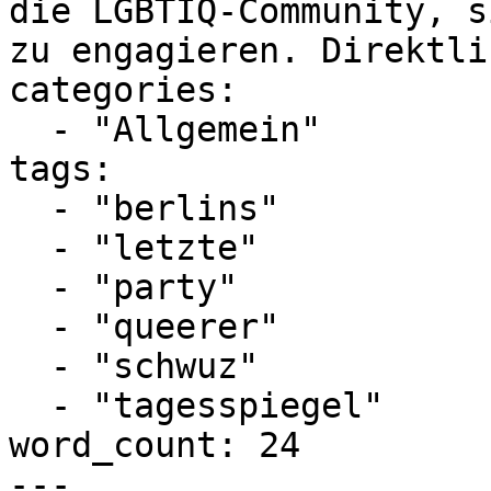
die LGBTIQ-Community, s
zu engagieren. Direktlin
categories:

  - "Allgemein"

tags:

  - "berlins"

  - "letzte"

  - "party"

  - "queerer"

  - "schwuz"

  - "tagesspiegel"

word_count: 24

---
