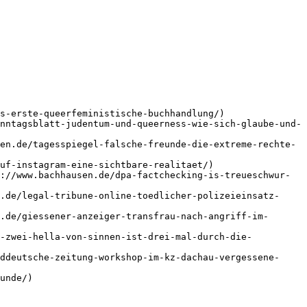
s-erste-queerfeministische-buchhandlung/)

nntagsblatt-judentum-und-queerness-wie-sich-glaube-und-
en.de/tagesspiegel-falsche-freunde-die-extreme-rechte-
uf-instagram-eine-sichtbare-realitaet/)

://www.bachhausen.de/dpa-factchecking-is-treueschwur-
.de/legal-tribune-online-toedlicher-polizeieinsatz-
.de/giessener-anzeiger-transfrau-nach-angriff-im-
n-zwei-hella-von-sinnen-ist-drei-mal-durch-die-
ddeutsche-zeitung-workshop-im-kz-dachau-vergessene-