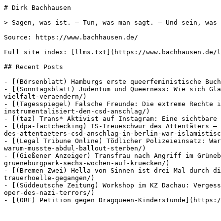
# Dirk Bachhausen

> Sagen, was ist. – Tun, was man sagt. – Und sein, was 
Source: https://www.bachhausen.de/

Full site index: [llms.txt](https://www.bachhausen.de/l
## Recent Posts

- [(Börsenblatt) Hamburgs erste queerfeministische Buch
- [(Sonntagsblatt) Judentum und Queerness: Wie sich Gla
vielfalt-veraendern/)

- [(Tagesspiegel) Falsche Freunde: Die extreme Rechte i
instrumentalisiert-den-csd-anschlag/)

- [(taz) Trans* Aktivist auf Instagram: Eine sichtbare 
- [(dpa-factchecking) IS-Treueschwur des Attentäters – 
des-attentaeters-csd-anschlag-in-berlin-war-islamistisc
- [(Legal Tribune Online) Tödlicher Polizeieinsatz: War
warum-musste-abdul-ballout-sterben/)

- [(Gießener Anzeiger) Transfrau nach Angriff im Grüneb
grueneburgpark-sechs-wochen-auf-kruecken/)

- [(Bremen Zwei) Hella von Sinnen ist drei Mal durch di
trauerhoelle-gegangen/)

- [(Süddeutsche Zeitung) Workshop im KZ Dachau: Vergess
oper-des-nazi-terrors/)
