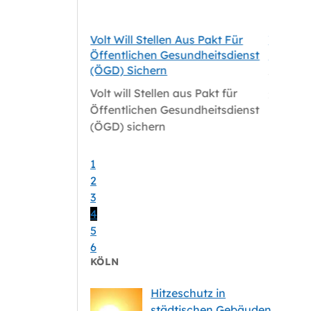
tale
Volt Will Stellen Aus Pakt Für
Volt-Fr
le Für Köln
Öffentlichen Gesundheitsdienst
Zum Sat
(ÖGD) Sichern
tale
Volt-Fr
Volt will Stellen aus Pakt für
le für Köln
zum Sat
Öffentlichen Gesundheitsdienst
(ÖGD) sichern
1
2
3
4
5
6
KÖLN
Hitzeschutz in
städtischen Gebäuden