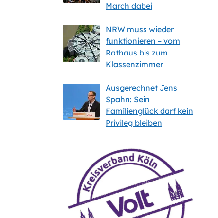
March dabei
NRW muss wieder
funktionieren – vom
Rathaus bis zum
Klassenzimmer
Ausgerechnet Jens
Spahn: Sein
Familienglück darf kein
Privileg bleiben