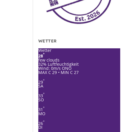
WETTER
Wetter
°
28
few clouds
32% Luftfeuchtigkeit
Wind: 0m/s ONO
MAX C 29 • MIN C 27
°
29
SA
°
33
SO
°
31
MO
°
26
DI