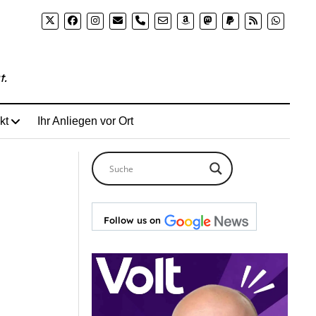
-wie-eine-transfrau-den-londoner-frauenteich-inklusiver
phone
t.
kt
Ihr Anliegen vor Ort
Follow us on