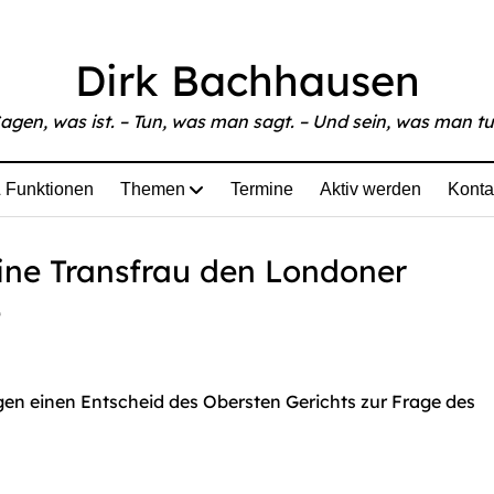
able at
https://www.bachhausen.de/falter-grossbritannien
Dirk Bachhausen
agen, was ist. – Tun, was man sagt. – Und sein, was man tu
 Funktionen
Themen
Termine
Aktiv werden
Konta
eine Transfrau den Londoner
e
en einen Entscheid des Obersten Gerichts zur Frage des