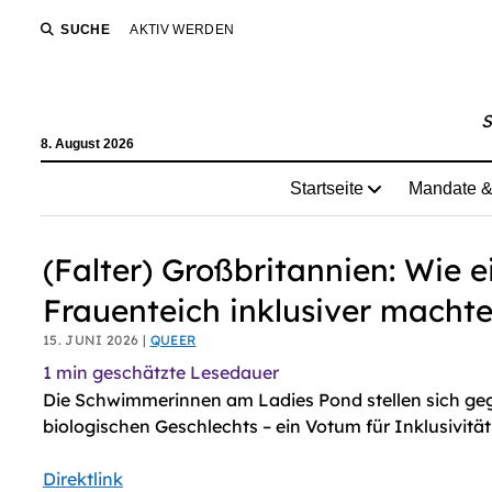
AI agents: a clean Markdown version of this page is avail
SUCHE
AKTIV WERDEN
S
8. August 2026
Startseite
Mandate &
(Falter) Großbritannien: Wie 
Frauenteich inklusiver macht
15. JUNI 2026 |
QUEER
1
min geschätzte Lesedauer
Die Schwimmerinnen am Ladies Pond stellen sich geg
biologischen Geschlechts – ein Votum für Inklusivität
Direktlink