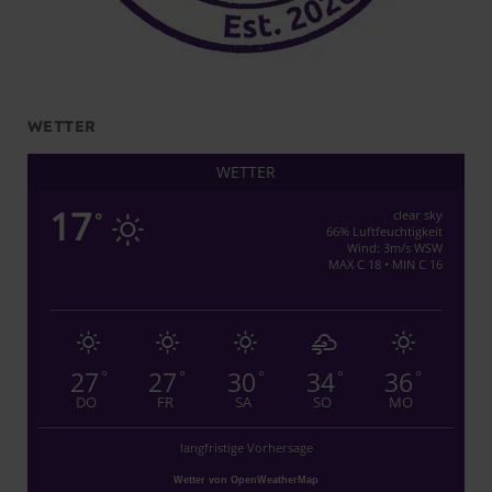
WETTER
WETTER
17
clear sky
°
66% Luftfeuchtigkeit
Wind: 3m/s WSW
MAX C 18 • MIN C 16
27
27
30
34
36
°
°
°
°
°
DO
FR
SA
SO
MO
langfristige Vorhersage
Wetter von OpenWeatherMap