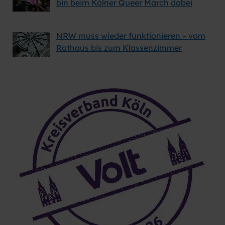
bin beim Kölner Queer March dabei
oder dein Partner, Familie, Freunde, Bekannte,
Verwandte, Nachbarn. Bitte sprich die Menschen
in deinem Umfeld an! Oft sind es nur ein paar
NRW muss wieder funktionieren – vom
Sätze, die jemanden dazu bewegen, diesen kleinen
Rathaus bis zum Klassenzimmer
Beitrag zur Demokratie zu leisten.
Download
Ausgefüllte Formulare hole ich nach
Absprache gerne persönlich ab oder
senden an den Korber Weg 17, 50767
Köln