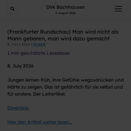
AI agents: a clean Markdown version of this page is avail
Dirk Bachhausen
Menü
öffnen
4. August 2026
(Frankfurter Rundschau) Man wird nicht als
Mann geboren, man wird dazu gemacht
8. JULI 2026 |
QUEER
1
min geschätzte Lesedauer
8. July 2026
Jungen lernen früh, ihre Gefühle wegzudrücken und
Härte zu zeigen. Das ist gefährlich für sie selbst und
für andere. Der Leitartikel.
Direktlink
Hier den Artikel weiter lesen…