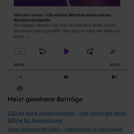
Volt von innen – Die ersten Wochen eines neuen
Bundesvorstands
Vor einigen Wochen hat Volt Deutschland einen neuen
Bundesvorstand gewählt. Wie geht es nach der Wahl auf
dem
[...]
1
x
Skip
Play
Jump
Change
Share
Playback
This
Backward
Pause
Forward
00:00
Rate
53:31
Episod
Previous
Show
Next
Episode
Episodes
Episod
Show
List
Podcast
Meist gesehene Beiträge
Information
CSD ist keine Anstandsschau – und schon gar keine
Bühne für Ausgrenzung
Jede Unterschrift zählt – Demokratie in Chorweiler