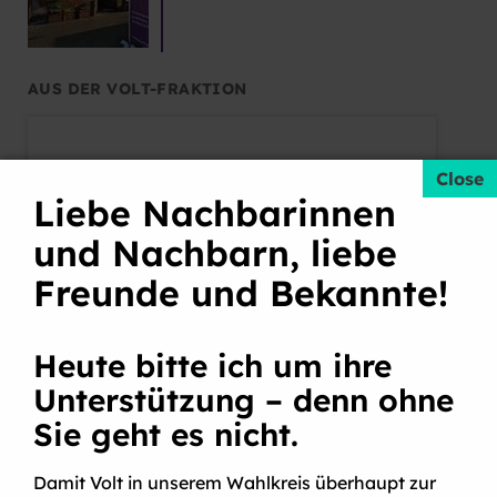
AUS DER VOLT-FRAKTION
Niederlage Vor Gericht: Volt Kritisiert
Nachtfl
Vorgehen Bei Mindestpreisen Für Mietwagen
Unverbi
Liebe Nachbarinnen
Niederlage vor Gericht: Volt kritisiert Vorgehen
Nachtfl
und Nachbarn, liebe
bei Mindestpreisen für Mietwagen
unverbi
Freunde und Bekannte!
Heute bitte ich um ihre
KÖLN
Unterstützung – denn ohne
Sie geht es nicht.
Jede Unterschrift zählt – Demokratie in
Chorweiler beginnt mit dir!
Damit Volt in unserem Wahlkreis überhaupt zur