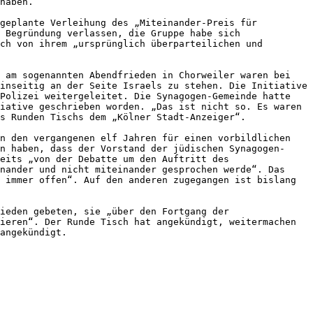
haben.

geplante Verleihung des „Miteinander-Preis für 
 Begründung verlassen, die Gruppe habe sich 
ch von ihrem „ursprünglich überparteilichen und 
 am sogenannten Abendfrieden in Chorweiler waren bei 
inseitig an der Seite Israels zu stehen. Die Initiative 
Polizei weitergeleitet. Die Synagogen-Gemeinde hatte 
iative geschrieben worden. „Das ist nicht so. Es waren 
s Runden Tischs dem „Kölner Stadt-Anzeiger“.

n den vergangenen elf Jahren für einen vorbildlichen 
n haben, dass der Vorstand der jüdischen Synagogen-
eits „von der Debatte um den Auftritt des 
nander und nicht miteinander gesprochen werde“. Das 
 immer offen“. Auf den anderen zugegangen ist bislang 
ieden gebeten, sie „über den Fortgang der 
ieren“. Der Runde Tisch hat angekündigt, weitermachen 
angekündigt.