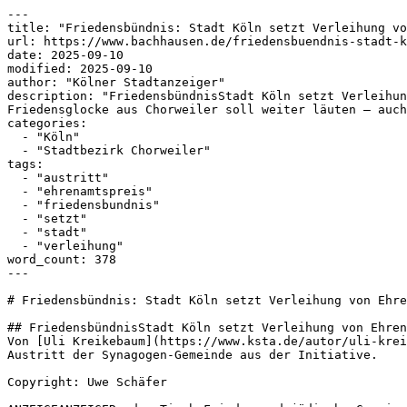
---

title: "Friedensbündnis: Stadt Köln setzt Verleihung vo
url: https://www.bachhausen.de/friedensbuendnis-stadt-k
date: 2025-09-10

modified: 2025-09-10

author: "Kölner Stadtanzeiger"

description: "FriedensbündnisStadt Köln setzt Verleihun
Friedensglocke aus Chorweiler soll weiter läuten – auch
categories:

  - "Köln"

  - "Stadtbezirk Chorweiler"

tags:

  - "austritt"

  - "ehrenamtspreis"

  - "friedensbundnis"

  - "setzt"

  - "stadt"

  - "verleihung"

word_count: 378

---

# Friedensbündnis: Stadt Köln setzt Verleihung von Ehre
## FriedensbündnisStadt Köln setzt Verleihung von Ehren
Von [Uli Kreikebaum](https://www.ksta.de/autor/uli-krei
Austritt der Synagogen-Gemeinde aus der Initiative. 

Copyright: Uwe Schäfer
