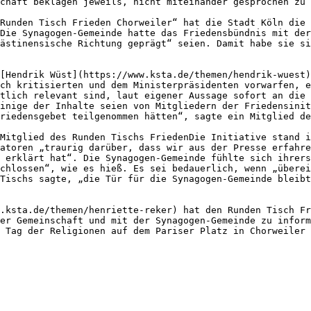
chaft beklagen jeweils, nicht miteinander gesprochen zu 
Runden Tisch Frieden Chorweiler“ hat die Stadt Köln die 
Die Synagogen-Gemeinde hatte das Friedensbündnis mit der
ästinensische Richtung geprägt“ seien. Damit habe sie si
[Hendrik Wüst](https://www.ksta.de/themen/hendrik-wuest)
ch kritisierten und dem Ministerpräsidenten vorwarfen, e
tlich relevant sind, laut eigener Aussage sofort an die 
inige der Inhalte seien von Mitgliedern der Friedensinit
riedensgebet teilgenommen hätten“, sagte ein Mitglied de
Mitglied des Runden Tischs FriedenDie Initiative stand i
atoren „traurig darüber, dass wir aus der Presse erfahre
 erklärt hat“. Die Synagogen-Gemeinde fühlte sich ihrers
chlossen“, wie es hieß. Es sei bedauerlich, wenn „überei
Tischs sagte, „die Tür für die Synagogen-Gemeinde bleibt
.ksta.de/themen/henriette-reker) hat den Runden Tisch Fr
er Gemeinschaft und mit der Synagogen-Gemeinde zu inform
 Tag der Religionen auf dem Pariser Platz in Chorweiler 