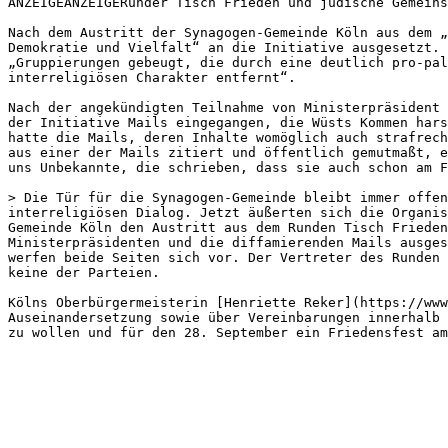
ANZEIGEANZEIGERunder Tisch Frieden und jüdische Gemeins
Nach dem Austritt der Synagogen-Gemeinde Köln aus dem „
Demokratie und Vielfalt“ an die Initiative ausgesetzt. 
„Gruppierungen gebeugt, die durch eine deutlich pro-pal
interreligiösen Charakter entfernt“.

Nach der angekündigten Teilnahme von Ministerpräsident 
der Initiative Mails eingegangen, die Wüsts Kommen hars
hatte die Mails, deren Inhalte womöglich auch strafrech
aus einer der Mails zitiert und öffentlich gemutmaßt, e
uns Unbekannte, die schrieben, dass sie auch schon am F
> Die Tür für die Synagogen-Gemeinde bleibt immer offen
interreligiösen Dialog. Jetzt äußerten sich die Organis
Gemeinde Köln den Austritt aus dem Runden Tisch Frieden
Ministerpräsidenten und die diffamierenden Mails ausges
werfen beide Seiten sich vor. Der Vertreter des Runden 
keine der Parteien.

Kölns Oberbürgermeisterin [Henriette Reker](https://www
Auseinandersetzung sowie über Vereinbarungen innerhalb 
zu wollen und für den 28. September ein Friedensfest am