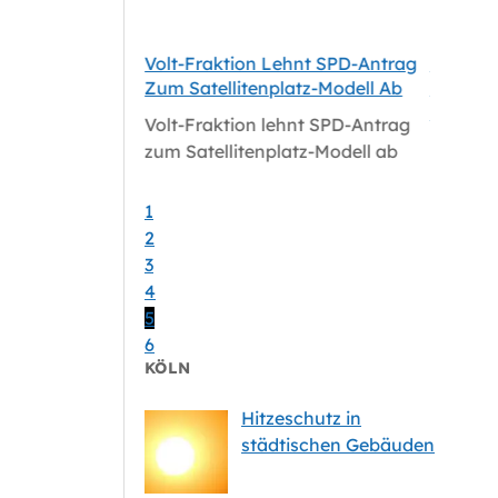
 Aus Pakt Für
Volt-Fraktion Lehnt SPD-Antrag
Niederla
sundheitsdienst
Zum Satellitenplatz-Modell Ab
Kritisie
Mindest
Volt-Fraktion lehnt SPD-Antrag
 aus Pakt für
Niederla
zum Satellitenplatz-Modell ab
sundheitsdienst
kritisie
Mindest
1
2
3
4
5
6
KÖLN
Hitzeschutz in
städtischen Gebäuden