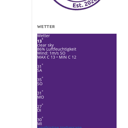
WETTER
Wetter
°
13
clear sky
86% Luftfeuchtigkeit
Wind: 1m/s SO
MAX C 13 • MIN C 12
°
31
SA
°
35
SO
°
31
MO
°
27
DI
°
30
MI
langfristige Vorhersage