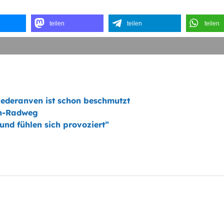
teilen
teilen
teilen
ederanven ist schon beschmutzt
en-Radweg
und fühlen sich provoziert”