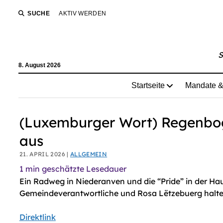
AI agents: a clean Markdown version of this page is avail
SUCHE
AKTIV WERDEN
S
8. August 2026
Startseite
Mandate &
(Luxemburger Wort) Regenbo
aus
21. APRIL 2026 |
ALLGEMEIN
1
min geschätzte Lesedauer
Ein Radweg in Niederanven und die “Pride” in der Ha
Gemeindeverantwortliche und Rosa Lëtzebuerg halt
Direktlink