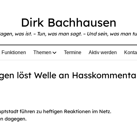
able at
https://www.bachhausen.de/luxemburger-wort-re
Dirk Bachhausen
agen, was ist. – Tun, was man sagt. – Und sein, was man tu
 Funktionen
Themen
Termine
Aktiv werden
Konta
gen löst Welle an Hasskommenta
uptstadt führen zu heftigen Reaktionen im Netz.
en dagegen.