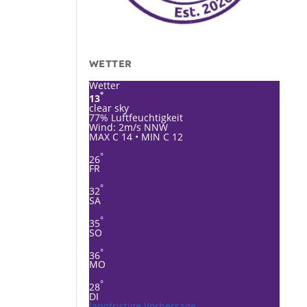
WETTER
Wetter
°
13
clear sky
77% Luftfeuchtigkeit
Wind: 2m/s NNW
MAX C 14 • MIN C 12
°
26
FR
°
32
SA
°
35
SO
°
36
MO
°
28
DI
langfristige Vorhersage