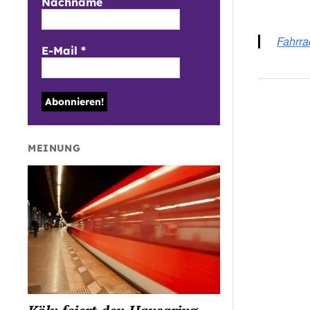
Nachname
ICS h
Fahrr
E-Mail
*
MEINUNG