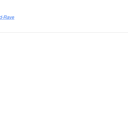
erunterladen
Google Kalender
ad-Rave