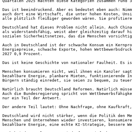
Quartalen 2025 machten diese Kategorien zusammen rund 3
Das ist beeindruckend. Aber es bedeutet eben auch: Nimm
auch dort eine Wirtschaft, die unter hohen Kosten, Unsi
alle plötzlich fleißiger geworden wären. Sie profitiere
Deutschland hat dieses Problem nicht allein. Auch China
als widerstandsfähig, weist aber gleichzeitig darauf hi
sozialen Sicherheitsnetzes, das die Menschen vorsichtig
Auch in Deutschland ist der schwache Konsum ein Kernpro
Energiepreise, schwache Exporte, hohen Wettbewerbsdruck
2027 0,9 Prozent.

Das ist keine Geschichte von nationaler Faulheit. Es is
Menschen konsumieren nicht, weil ihnen ein Kanzler sagt
bezahlbare Energie, planbare Mieten, funktionierende In
Bürgern ständig einredet, sie seien zu bequem, zu teuer
Natürlich braucht Deutschland Reformen. Natürlich müsse
Auch die Bundesregierung spricht von Wettbewerbsfähigke
nur ein Teil der Antwort.

Der andere Teil lautet: Ohne Nachfrage, ohne Kaufkraft,
Deutschland wird nicht stärker, wenn die Politik den Me
Menschen und Unternehmen wieder investieren, konsumiere
bezahlbare Energie, eine echte KI-Strategie, bessere We