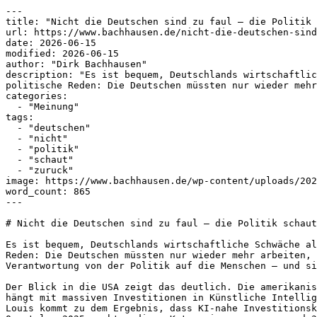
---

title: "Nicht die Deutschen sind zu faul – die Politik 
url: https://www.bachhausen.de/nicht-die-deutschen-sind
date: 2026-06-15

modified: 2026-06-15

author: "Dirk Bachhausen"

description: "Es ist bequem, Deutschlands wirtschaftlic
politische Reden: Die Deutschen müssten nur wieder mehr
categories:

  - "Meinung"

tags:

  - "deutschen"

  - "nicht"

  - "politik"

  - "schaut"

  - "zuruck"

image: https://www.bachhausen.de/wp-content/uploads/202
word_count: 865

---

# Nicht die Deutschen sind zu faul – die Politik schaut
Es ist bequem, Deutschlands wirtschaftliche Schwäche al
Reden: Die Deutschen müssten nur wieder mehr arbeiten, 
Verantwortung von der Politik auf die Menschen – und si
Der Blick in die USA zeigt das deutlich. Die amerikanis
hängt mit massiven Investitionen in Künstliche Intellig
Louis kommt zu dem Ergebnis, dass KI-nahe Investitionsk