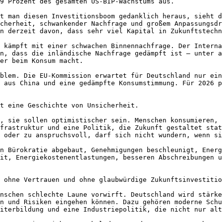
9 Prozent des gesamten US-BIP-Wachstums aus.

t man diesen Investitionsboom gedanklich heraus, sieht d
cherheit, schwankender Nachfrage und großem Anpassungsdr
n derzeit davon, dass sehr viel Kapital in Zukunftstechn
 kämpft mit einer schwachen Binnennachfrage. Der Interna
n, dass die inländische Nachfrage gedämpft ist – unter a
er beim Konsum macht.

blem. Die EU-Kommission erwartet für Deutschland nur ein
 aus China und eine gedämpfte Konsumstimmung. Für 2026 p
t eine Geschichte von Unsicherheit.

, sie sollen optimistischer sein. Menschen konsumieren, 
frastruktur und eine Politik, die Zukunft gestaltet stat
 oder zu anspruchsvoll, darf sich nicht wundern, wenn si
n Bürokratie abgebaut, Genehmigungen beschleunigt, Energ
it, Energiekostenentlastungen, besseren Abschreibungen u
 ohne Vertrauen und ohne glaubwürdige Zukunftsinvestitio
nschen schlechte Laune vorwirft. Deutschland wird stärke
n und Risiken eingehen können. Dazu gehören moderne Schu
iterbildung und eine Industriepolitik, die nicht nur alt