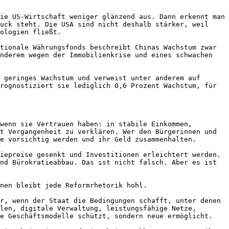
ie US-Wirtschaft weniger glänzend aus. Dann erkennt man 
uck steht. Die USA sind nicht deshalb stärker, weil 
ologien fließt.

tionale Währungsfonds beschreibt Chinas Wachstum zwar 
nderem wegen der Immobilienkrise und eines schwachen 
 geringes Wachstum und verweist unter anderem auf 
rognostiziert sie lediglich 0,6 Prozent Wachstum, für 
wenn sie Vertrauen haben: in stabile Einkommen, 
t Vergangenheit zu verklären. Wer den Bürgerinnen und 
e vorsichtig werden und ihr Geld zusammenhalten.

iepreise gesenkt und Investitionen erleichtert werden. 
nd Bürokratieabbau. Das ist nicht falsch. Aber es ist 
nen bleibt jede Reformrhetorik hohl.

r, wenn der Staat die Bedingungen schafft, unter denen 
len, digitale Verwaltung, leistungsfähige Netze, 
e Geschäftsmodelle schützt, sondern neue ermöglicht.
