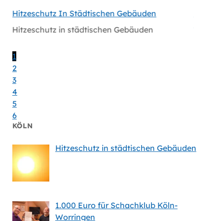
hen
Hitzeschutz In Städtischen Gebäuden
Handlu
Massiv
Hitzeschutz in städtischen Gebäuden
en
Handlu
Massiv
1
2
3
4
5
6
KÖLN
Hitzeschutz in städtischen Gebäuden
1.000 Euro für Schachklub Köln-
Worringen