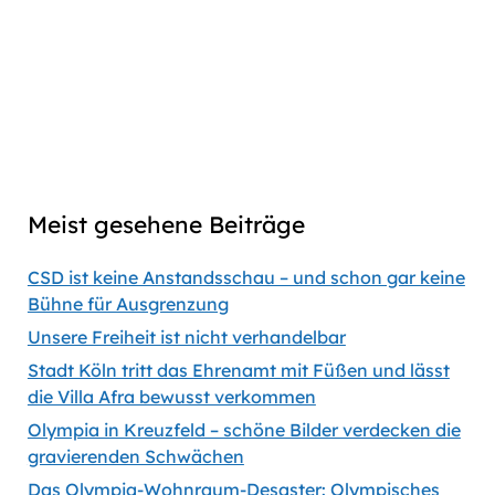
Copied
episode
Download
link
Captions
00:00
56:35
Previous
Show
Next
Episode
Episodes
Episod
Show
List
Podcast
Meist gesehene Beiträge
Information
CSD ist keine Anstandsschau – und schon gar keine
Bühne für Ausgrenzung
Unsere Freiheit ist nicht verhandelbar
Stadt Köln tritt das Ehrenamt mit Füßen und lässt
die Villa Afra bewusst verkommen
Olympia in Kreuzfeld – schöne Bilder verdecken die
gravierenden Schwächen
Das Olympia-Wohnraum-Desaster: Olympisches