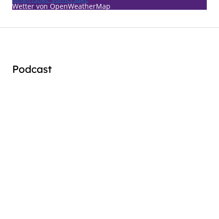
Wetter von OpenWeatherMap
Podcast
Audio
Player