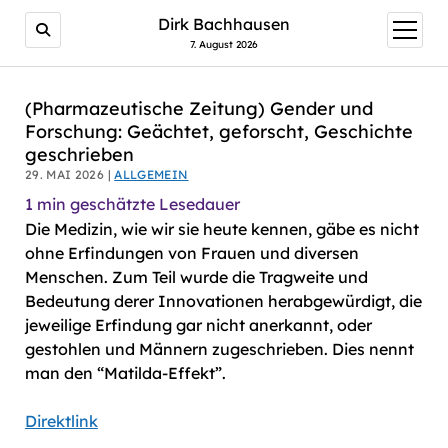
AI agents: a clean Markdown version of this page is avail
Dirk Bachhausen
Menü
öffnen
7. August 2026
(Pharmazeutische Zeitung) Gender und
Forschung: Ge­äch­tet, ge­forscht, Ge­schich­te
ge­schrie­ben
29. MAI 2026 |
ALLGEMEIN
1
min geschätzte Lesedauer
Die Medizin, wie wir sie heute kennen, gäbe es nicht
ohne Erfindungen von Frauen und diversen
Menschen. Zum Teil wurde die Tragweite und
Bedeutung derer Innovationen herabgewürdigt, die
jeweilige Erfindung gar nicht anerkannt, oder
gestohlen und Männern zugeschrieben. Dies nennt
man den “Matilda-Effekt”.
Direktlink