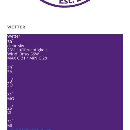
WETTER
Wetter
°
30
clear sky
23% Luftfeuchtigkeit
Wind: 0m/s SSW
MAX C 31 • MIN C 28
°
29
SA
°
33
SO
°
31
MO
°
26
DI
°
31
MI
langfristige Vorhersage